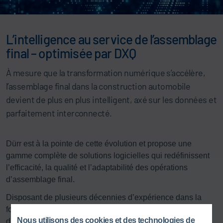
L’intelligence au service de l’assemblage
final – optimisée par DXQ
À mesure que la transformation numérique s’accélère,
l’assemblage final dans la construction automobile
devient de plus en plus intelligent, axé sur les données et
parfaitement interconnecté.
Dürr est à la pointe de cette évolution et propose une
gamme complète de solutions logicielles qui redéfinissent
l’efficacité, la qualité et l’adaptabilité des opérations
d’assemblage final.
Disposant de plusieurs décennies d’expérience dans la
fourniture d’installations clés en main et de technologies
Nous utilisons des cookies et des technologies de
d’automatisation, Dürr combine une expertise approfondie