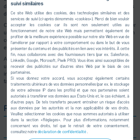
suivi similaires
dans le domaine du matériel avec des capacités logicielles
Ce site Web utilise des cookies, des technologies similaires et des
de pointe.
services de suivi (ci-après dénommés «cookies»). Merci de bien vouloir
accepter les cookies car ils sont non seulement utiles au
Cette intégration unique permet aux constructeurs d’assurer
fonctionnement de notre site Web mais permettent également de
une coordination parfaite entre les processus de production
profiter de la meilleure expérience possible sur notre site Web en vue de
complexes, garantissant ainsi des performances optimales
l’améliorer par rapport à votre comportement ou dans le but de vous
et une transparence totale à chaque étape.
présenter du contenu et des publicités en lien avec vos intérêts. À cette
fin, nous collaborons avec des fournisseurs tiers (par ex. Salesforce,
Alors que l’industrie s’oriente vers une personnalisation,
LinkedIn, Google, Microsoft, Piwik PRO). Vous êtes ainsi susceptibles de
une durabilité et une intégration numérique toujours plus
recevoir des publicités sur d’autres sites Web par le biais de ces
partenaires.
importantes, Dürr reste un partenaire de confiance pour
Si vous donnez votre accord, vous acceptez également certains
façonner l’assemblage final du futur.
traitements ultérieurs de vos données personnelles (par ex. le stockage
de votre adresse IP dans les profils) et que nos partenaires soient
autorisés à transférer vos données aux États-Unis et, le cas échéant, à
d’autres pays. De tels transferts peuvent entraîner un risque d’accès
Produits phares
aux données par les autorités et la non applicabilité de vos droits.
Veuillez sélectionner les cookies que nous sommes autorisés à utiliser
dans la section «Réglages». Pour plus d’informations, notamment
concernant vos droits, tel que le retrait de votre consentement,
1. SCADA/MES:
consultez notre
déclaration de confidentialité
.