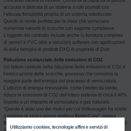
crescente varietà di modelli. Combina la capacità di pulizia
accurata e delicata di un sistema a rulli piumati con
l’elevata flessibilità propria di un sistema robotizzato.
Questo lo rende perfetto per le linee che verniciano
numerose varianti di scocche con sagome complesse.
L'oggetto del contratto include anche la fornitura completa
di vernici e PVC oltre a soluzioni software con applicazioni
IA della famiglia di prodotti DXQ di proprietà di Dürr.
Riduzione sostanziale delle emissioni di CO2
Un fattore centrale nella riduzione delle emissioni di CO2 è
l'essiccazione delle scocche, processo che consuma la
maggior parte dell'energia nel processo di verniciatura.
L’utilizzo di energia rinnovabile, come l’elettricità verde,
riduce le emissioni di CO2 dell'intero sistema di circa il 40%
rispetto a un impianto di verniciatura a gas naturale.
“Questo è stato uno dei motivi per cui Volkswagen ha scelto
il sistema di essiccazione elettrico
Eco
InCure", spiega
Bruno Welsch, COO Automotive di Dürr. “Un altro motivo è il
Utilizziamo cookies, tecnologie affini e servizi di
suo speciale sistema di condotti d'aria che riscalda le