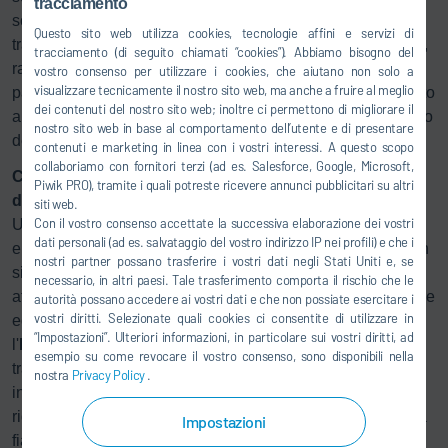
tracciamento
scocche dall'interno verso l'esterno. Questa tecnologia si
Questo sito web utilizza cookies, tecnologie affini e servizi di
traduce in un riscaldamento e raffreddamento più uniforme,
tracciamento (di seguito chiamati “cookies”). Abbiamo bisogno del
raggiungendo i componenti più solidi della scocca, come i
vostro consenso per utilizzare i cookies, che aiutano non solo a
visualizzare tecnicamente il nostro sito web, ma anche a fruire al meglio
pannelli sottoporta delle portiere, in modo più diretto rispetto
dei contenuti del nostro sito web; inoltre ci permettono di migliorare il
ai sistemi convenzionali, riducendo i tempi di riscaldamento
nostro sito web in base al comportamento dell’utente e di presentare
delle scocche del 30%".
contenuti e marketing in linea con i vostri interessi. A questo scopo
collaboriamo con fornitori terzi (ad es. Salesforce, Google, Microsoft,
Concetto di pacchetto elettrico per forno e sistema di
Piwik PRO), tramite i quali potreste ricevere annunci pubblicitari su altri
depurazione dell'aria di scarico
siti web.
Con il vostro consenso accettate la successiva elaborazione dei vostri
Un altro elemento fondamentale per ridurre al minimo le
dati personali (ad es. salvataggio del vostro indirizzo IP nei profili) e che i
emissioni di CO2 è il collegamento del forno elettrico ad un
nostri partner possano trasferire i vostri dati negli Stati Uniti e, se
sistema anch’esso elettrico di controllo dell'inquinamento
necessario, in altri paesi. Tale trasferimento comporta il rischio che le
atmosferico. Dürr è l'unico fornitore sul mercato che dispone
autorità possano accedere ai vostri dati e che non possiate esercitare i
vostri diritti. Selezionate quali cookies ci consentite di utilizzare in
ed offre un sistema integrato di questo tipo. Combina
“Impostazioni”. Ulteriori informazioni, in particolare sui vostri diritti, ad
l'
Eco
InCure con un Oxi.
X
.RV, un sistema elettrico di post-
esempio su come revocare il vostro consenso, sono disponibili nella
trattamento dell'aria di scarico che purifica l'aria di scarico
nostra
Privacy Policy
.
inquinata utilizzando il principio dell'ossidazione termica
rigenerativa (RTO – regenerative thermal oxidation), senza
Impostazioni
fiamma libera. A differenza dei processi di combustione