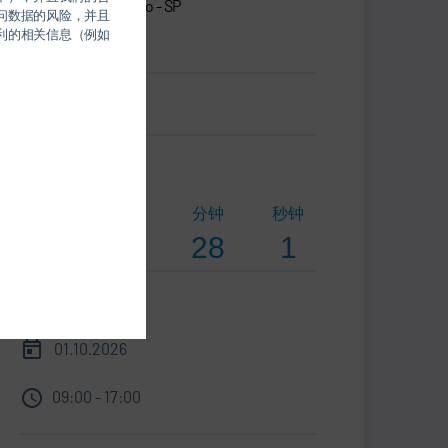
04691-060 São Paulo - SP
问数据的风险，并且
Brazil
权利的相关信息（例如
名片.vcf
倒计时
天
小时
分钟
秒钟
53
20
28
0
信息
01.10.2026
09:00 - 17:00