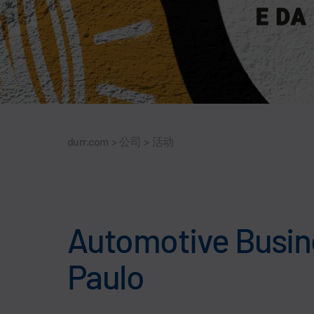
durr.com
>
公司
>
活动
Automotive Busine
Paulo