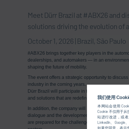
Meet Dürr Brazil at #ABX26 and d
solutions driving the evolution of
October 1, 2026 | Brazil, São Paulo
#ABX26 brings together key players in the automo
dealerships, and automakers — in an environment
shaping the future of mobility.
The event offers a strategic opportunity to discuss
industry in the coming years.
Dürr Brazil will participate in the Technology an
我们使用 Coo
and solutions that are redefining production proce
本网站会使用 Coo
In addition, the company will participate in the AB
Cookie 不仅
dialogue and the development of initiatives aimed
站进行改进，或者展
are prepared for the challenges of social and bus
LinkedIn、 Go
如果您同意，表示您