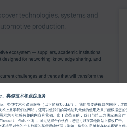
iscover technologies, systems and
 automotive production.
tive ecosystem — suppliers, academic institutions,
 designed for networking, knowledge sharing, and
 current challenges and trends that will transform the
d Innovation session, showcasing technologies, systems,
kie、类似技术和跟踪服务
sses and driving the evolution of the automotive industry.
kie、类似技术和跟踪服务（以下简称“Cookie”）。我们需要获得您的同意，才能使
 Diversity Arena, one of the most important spaces for
用于从技术上显示我们的网站，还可以使我们的网站达到最佳的使用效果并能根据您
 at building more diverse and inclusive companies that
示您可能感兴趣的内容和营销。出于这些目的，我们与第三方供应商合作（例如 S
iness transformation impacting the automotive and mobility
ogle、Microsoft、Piwik PRO）。通过这些合作伙伴，您也可以在其他网站上接收广告。
还接受对您的个人数据的某些后续处理（例如，将您的 IP 地址存储在配置文