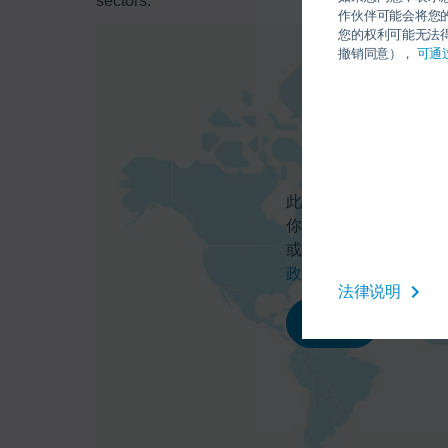
sectors.
作伙伴可能会将您
您的权利可能无法得
撤销同意），
可通
此处你可以激活百度地
你的个人数据（如IP
或欧洲经济区的人提供
政策
。
法律说明
同意