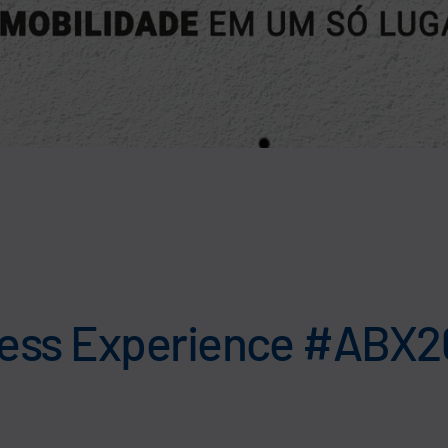
ss Experience #ABX26 |