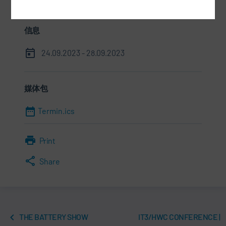
信息
24.09.2023 - 28.09.2023
媒体包
Termin.ics
Print
Share
THE BATTERY SHOW
IT3/HWC CONFERENCE |