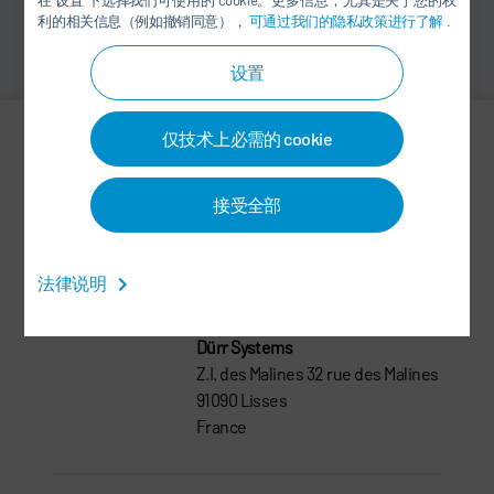
在“设置”下选择我们可使用的 cookie。更多信息，尤其是关于您的权
利的相关信息（例如撤销同意），
可通过我们的隐私政策进行了解
.
设置
仅技术上必需的 cookie
Andreas Keil
接受全部
Director Business Development
+49 89 35 65 47 18
法律说明
andreas.keil@durr.com
Dürr Systems
Z.I. des Malines 32 rue des Malines
91090 Lisses
France