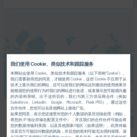
我们使用 Cookie、类似技术和跟踪服务
此处你可以激活百度地图服务。这
使得百度能够处理你的个人数据
本网站会使用 Cookie、类似技术和跟踪服务（以下简称“Cookie”）。
（如IP地址）。注意：本服务不向
我们需要获得您的同意，才能使用 Cookie，这些 Cookie 不仅用于从
欧盟或欧洲经济区的人提供！更多
技术上显示我们的网站，还可以使我们的网站达到最佳的使用效果并
信息请参见我们的
隐私政策
。
能根据您的使用行为对我们的网站进行改进，或者展示您可能感兴趣
的内容和营销。出于这些目的，我们与第三方供应商合作（例如
Salesforce、LinkedIn、 Google、Microsoft、Piwik PRO）。通过这些
同意
合作伙伴，您也可以在其他网站上接收广告。
如果您同意，表示您还接受对您的个人数据的某些后续处理（例如，
将您的 IP 地址存储在配置文件中），并且我们的合作伙伴可能会将
您的数据传输到美国，以及其他国家/地区（如果适用）。此类传输
涉及官方可能访问数据的风险，并且您的权利可能无法得到保障。请