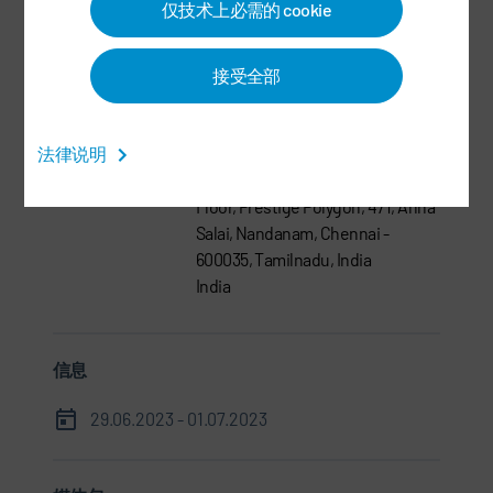
仅技术上必需的 cookie
Management Systems &
Marketing
接受全部
+91-8754464694
kabilan@durrindia.com
法律说明
Dürr India Private Limited, Ground
Floor, Prestige Polygon, 471, Anna
Salai, Nandanam, Chennai -
600035, Tamilnadu, India
India
信息
29.06.2023 - 01.07.2023