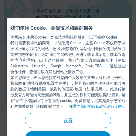
此处你可以激活百度地图服务。这
使得百度能够处理你的个人数据
（如IP地址）。注意：本服务不向
我们使用 Cookie、类似技术和跟踪服务
欧盟或欧洲经济区的人提供！更多
信息请参见我们的
隐私政策
。
本网站会使用 Cookie、类似技术和跟踪服务（以下简称“Cookie”）。
我们需要获得您的同意，才能使用 Cookie，这些 Cookie 不仅用于从
技术上显示我们的网站，还可以使我们的网站达到最佳的使用效果并
同意
能根据您的使用行为对我们的网站进行改进，或者展示您可能感兴趣
的内容和营销。出于这些目的，我们与第三方供应商合作（例如
Salesforce、LinkedIn、 Google、Microsoft、Piwik PRO）。通过这些
合作伙伴，您也可以在其他网站上接收广告。
如果您同意，表示您还接受对您的个人数据的某些后续处理（例如，
将您的 IP 地址存储在配置文件中），并且我们的合作伙伴可能会将
您的数据传输到美国，以及其他国家/地区（如果适用）。此类传输
涉及官方可能访问数据的风险，并且您的权利可能无法得到保障。请
在“设置”下选择我们可使用的 cookie。更多信息，尤其是关于您的权
利的相关信息（例如撤销同意），
可通过我们的隐私政策进行了解
.
设置
Kabilan Veeraiyan