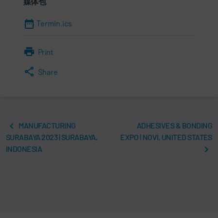
媒体包
Termin.ics
Print
Share
MANUFACTURING
ADHESIVES & BONDING
SURABAYA 2023 | SURABAYA,
EXPO ǀ NOVI, UNITED STATES
INDONESIA