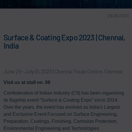
29.06.2023
Surface & Coating Expo 2023 | Chennai,
India
June 29 - July 01, 2023 | Chennai Trade Centre, Chennai
Visit us at stall no. 66
Confederation of Indian Industry (CII) has been organising
its flagship event “Surface & Coating Expo” since 2014.
Over the years, the event has evolved as India's Largest
and Exclusive Event Focused on Surface Engineering,
Preparation, Coatings, Finishing, Corrosion Protection,
Environmental Engineering and Technologies.