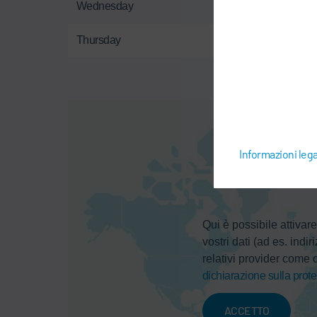
Wednesday
Thursday
Informazioni lega
Qui è possibile attivar
vostri dati (ad es. indi
relativi provider come d
dichiarazione sulla prote
ACCETTO