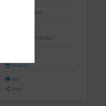
Biglietto da visita.vcf
Informazioni
20.06.2023 - 22.06.2023
Cartelle stampa
Termin.ics
Print
Share