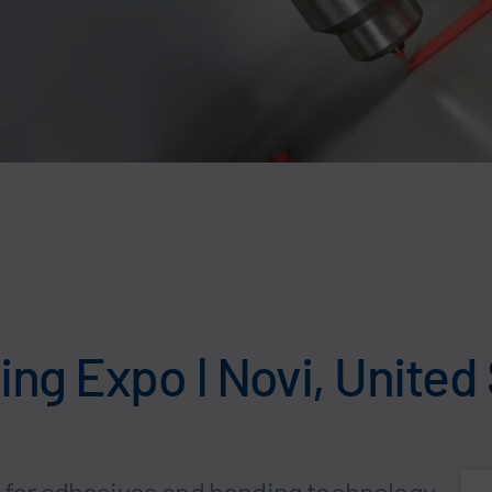
ng Expo ǀ Novi, United
n for adhesives and bonding technology