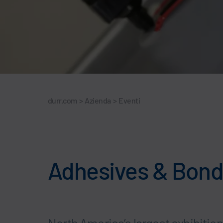
durr.com
>
Azienda
>
Eventi
Adhesives & Bondi
North America’s largest exhibitio