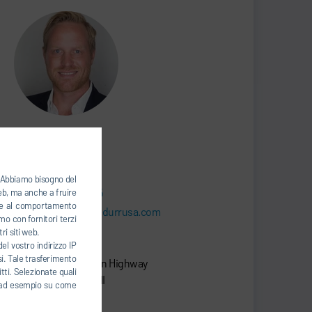
Chris Sigloch
SALES DIRECTOR
). Abbiamo bisogno del
+1248-761-7695
web, ma anche a fruire
base al comportamento
chris.sigloch@durrusa.com
mo con fornitori terzi
ri siti web.
el vostro indirizzo IP
Dürr Systems LLC
esi. Tale trasferimento
26801 Northwestern Highway
tti. Selezionate quali
48033 Southfield, MI
ti, ad esempio su come
Stati Uniti