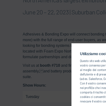
June 20 – 22, 2023 | Suburban Co
Adhesives & Bonding Expo will connect bonding t
more) with the full range of end-user buyers, as 
looking for bonding systems to assemble efficient
located with Foam Expo North America, the leadin
Utilizziamo cook
formulate partnerships and discover solutions from
Questo sito web utili
vostro consenso per u
Visit us at
booth #710
and find out more about our
al meglio dei conten
assembly, and battery production gluing technolog
dell’utente e di pres
suite.
(ad es. Salesforce, Go
Con il vostro consens
Show Hours:
nei profili) e che i n
comporta il rischio c
Tuesday
cookies ci consentite
revocare il vostro co