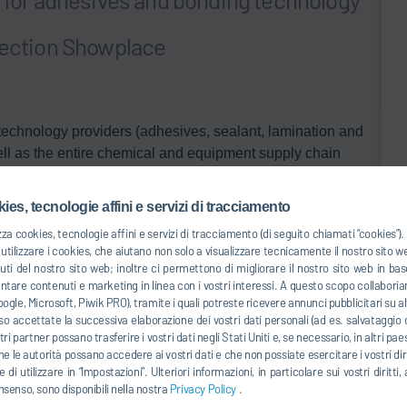
llection Showplace
echnology providers (adhesives, sealant, lamination and
well as the entire chemical and equipment supply chain
, durable and lightweight components. The event is co-
g event for the technical foam community to share ideas,
ies, tecnologie affini e servizi di tracciamento
 across the entire supply chain.
zza cookies, tecnologie affini e servizi di tracciamento (di seguito chiamati “cookies”
tilizzare i cookies, che aiutano non solo a visualizzare tecnicamente il nostro sito 
 products and solutions for body in white, final
uti del nostro sito web; inoltre ci permettono di migliorare il nostro sito web in 
ies, all supported by DXQ, Dürr’s digital intelligence
entare contenuti e marketing in linea con i vostri interessi. A questo scopo collaboria
ogle, Microsoft, Piwik PRO), tramite i quali potreste ricevere annunci pubblicitari su alt
o accettate la successiva elaborazione dei vostri dati personali (ad es. salvataggio d
ostri partner possano trasferire i vostri dati negli Stati Uniti e, se necessario, in altri pa
he le autorità possano accedere ai vostri dati e che non possiate esercitare i vostri diri
June 20, 2023
9:30 am - 5:30 pm
 di utilizzare in “Impostazioni”. Ulteriori informazioni, in particolare sui vostri dirit
nsenso, sono disponibili nella nostra
Privacy Policy
.