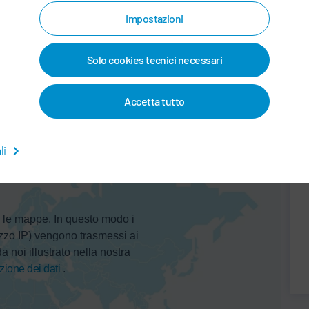
June 21, 2023
9:30 am - 5:30 pm
Impostazioni
June 22, 2023
9:30 am - 3:00 pm
Solo cookies tecnici necessari
Accetta tutto
li
e le mappe. In questo modo i
rizzo IP) vengono trasmessi ai
a noi illustrato nella nostra
zione dei dati
.