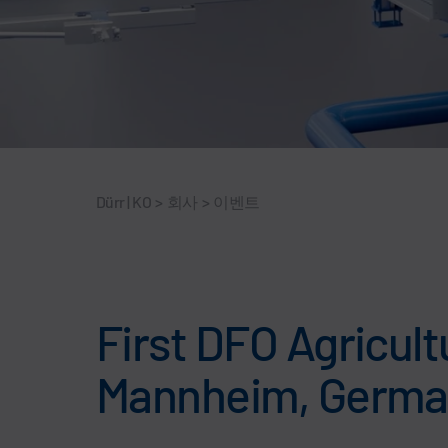
Dürr | KO
>
회사
>
이벤트
First DFO Agricul
Mannheim, Germa