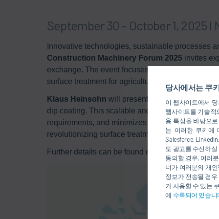
September 30 – October 1, 2025 
Innovative technologies, sustainable processes an
Construction Machinery Forum 2025
invites ex
exchange. The event focuses on the current devel
surface treatment for agricultural and construction 
당사에서는 쿠키
Klaus Heinsohn
will present
Eco
ProWet, a groun
이 웹사이트에서 당사
dip coating. This scalable and sustainable system 
웹사이트를 기술적으
용 특성을 바탕으로
requirements, and minimizes capital investment. A
는 이러한 쿠키에 
revolutionizing surface treatment processes.​
Salesforce, Li
도 광고를 수신하실 
​Further details can be found on the
show website
a
동의할 경우, 여러분
너가 여러분의 개인
정보가 전송될 경우 
가 사용할 수 있는 
에
수록되어 있습니