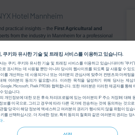
I NYX Hotel Mannheim
d practical insights – the
First Agricultural and
perts from the industry in Mannheim for a professional
opments in painting technology, pre-treatment and
machinery. ​
, 쿠키와 유사한 기술 및 트래킹 서비스를 이용하고 있습니다.
dbreaking concept for modular pretreatment and cathodic
는 쿠키, 쿠키와 유사한 기술 및 트래킹 서비스를 이용하고 있습니다(이하 “쿠키”
redefines flexibility in plant design, reduces space
로 표시하는 데 사용될 뿐만 아니라 당사의 웹사이트를 되도록 잘 사용할 수 있도
 이를 개선하는 데 사용되거나 또는 여러분의 관심사에 맞추어 컨텐츠와 마케팅을
ttendees will gain insights into how
Eco
ProWet is
대해 여러분의 동의가 필요합니다. 이러한 목적을 달성하기 위해 당사는 제삼
nkedIn, Google, Microsoft, Piwik PRO)와 협력합니다. 또한 여러분은 이러한 제공자
수 있습니다.
nd in the flyer.
의 개인정보에 대한 모든 후속 처리(프로필에 있는 여러분의 IP 주소 저장)에 대해
정보를 미국으로, 그리고 경우에 따라 다른 국가에 전송하는 것에 동의하는 것으로
관할 당국이 해당 정보에 액세스하고 여러분의 권리가 행사되지 않을 위험이 있습니
쿠키를 선택하십시오. 더 자세한 정보, 특히 동의의 철회와 같은 여러분의 권리는 
다
.
설정