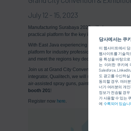
July 12 - 15, 2023
Manufacturing Surabaya 2023 will showcase a com
practical platform for the key industrial sectors in
당사에서는 쿠키
With East Java experiencing huge levels of indust
이 웹사이트에서 당사
platform for industry professionals from the globa
웹사이트를 기술적으
and meet the regions key decision makers.
용 특성을 바탕으로
는 이러한 쿠키에 
Join us at Grand City Convention & Exhibition Cen
Salesforce, Li
도 광고를 수신하실 
integrator, Qualitech, we will showcase a wide ran
동의할 경우, 여러분
air-assisted spray guns, paint supply systems and
너가 여러분의 개인
booth 201
!
정보가 전송될 경우 
가 사용할 수 있는 
Register now
here
.
에
수록되어 있습니