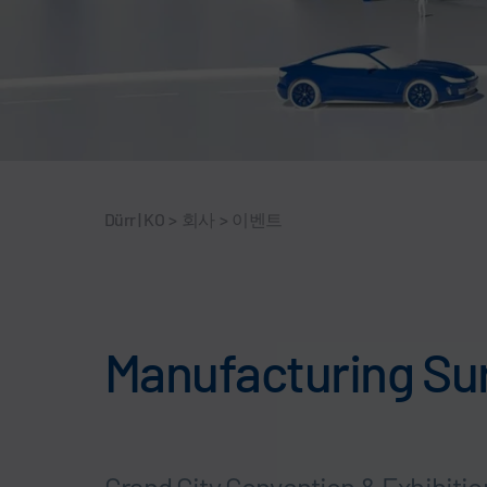
Dürr | KO
>
회사
>
이벤트
Manufacturing Sur
Grand City Convention & Exhibiti