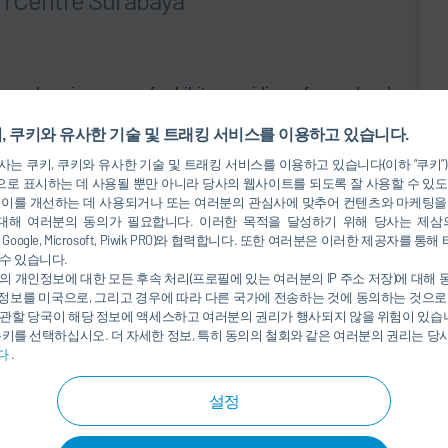
prehensive range of exhibits, providing a focused and
 East Indonesia to visit. Find more information
here
.
, 쿠키와 유사한 기술 및 트래킹 서비스를 이용하고 있습니다.
rial growth, Manufacturing Surabaya is the perfect
는 쿠키, 쿠키와 유사한 기술 및 트래킹 서비스를 이용하고 있습니다(이하 “쿠키”
l manufacturing industry to showcase their latest products
로 표시하는 데 사용될 뿐만 아니라 당사의 웹사이트를 되도록 잘 사용할 수 있도
 이를 개선하는 데 사용되거나 또는 여러분의 관심사에 맞추어 컨텐츠와 마케팅을
대해 여러분의 동의가 필요합니다. 이러한 목적을 달성하기 위해 당사는 제삼
tre Surabaya from July 12 - 15, 2023. Together with our
nkedIn, Google, Microsoft, Piwik PRO)와 협력합니다. 또한 여러분은 이러한 제공자
수 있습니다.
ge of our painting products including rotating atomizers,
의 개인정보에 대한 모든 후속 처리(프로필에 있는 여러분의 IP 주소 저장)에 대해
 vertical piston pumps. We look forward to meeting you at
정보를 미국으로, 그리고 경우에 따라 다른 국가에 전송하는 것에 동의하는 것으로
관할 당국이 해당 정보에 액세스하고 여러분의 권리가 행사되지 않을 위험이 있습니
쿠키를 선택하십시오. 더 자세한 정보, 특히 동의의 철회와 같은 여러분의 권리는 
다
.
설정