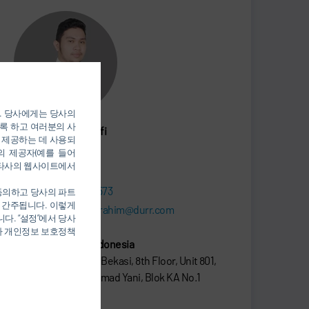
). 당사에게는 당사의
록 하고 여러분의 사
Ariq Ibrahim Syahrafi
 제공하는 데 사용되
의 제공자(예를 들어
SALES
를 통해 타사의 웹사이트에서
+62 821 9802 1573
 동의하고 당사의 파트
 간주됩니다. 이렇게
syahrafiariq.ibrahim@durr.com
다. “설정”에서 당사
당사 개인정보 보호정책
PT Dürr Systems Indonesia
Plaza Summarecon Bekasi, 8th Floor, Unit 801,
Jalan Boulevard Ahmad Yani, Blok KA No.1
17142 Bekasi Utara