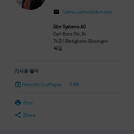
Carina.Lachnit@durr.com
Dürr Systems AG
Carl-Benz-Str. 34
74321 Bietigheim-Bissingen
독일
기사용 폴더
Press kit | EcoMagno
11 MB
Print
Share