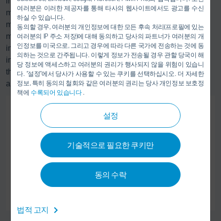
in the automotive industry. For cleaning a process tank, the
여러분은 이러한 제공자를 통해 타사의 웹사이트에서도 광고를 수신
magnetic separator needs a flow rate of 60 to 240 cubic
하실 수 있습니다.
meters per hour. That said, flow rates of up to 20 cubic
동의할 경우, 여러분의 개인정보에 대한 모든 후속 처리(프로필에 있는
여러분의 IP 주소 저장)에 대해 동의하고 당사의 파트너가 여러분의 개
meters per hour are often perfectly adequate in other
인정보를 미국으로, 그리고 경우에 따라 다른 국가에 전송하는 것에 동
industries, such as electroplating, machining, or the food
의하는 것으로 간주됩니다. 이렇게 정보가 전송될 경우 관할 당국이 해
industry. To cater to these industries, Dürr has scaled down
당 정보에 액세스하고 여러분의 권리가 행사되지 않을 위험이 있습니
the EcoMagno, making it suitable for a broader range of
다. “설정”에서 당사가 사용할 수 있는 쿠키를 선택하십시오. 더 자세한
정보, 특히 동의의 철회와 같은 여러분의 권리는 당사 개인정보 보호정
applications.
책에
수록되어 있습니다
.
설정
기술적으로 필요한 쿠키만
동의 수락
법적 고지