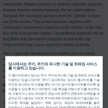
interrupt the filtration process to remove magnetic particles.
Instead, linearly moving magnets, the so-called wipers,
transport the separated particles from the cylinder surface
out of the vessel. This unique function, together with
continuous autonomous cleaning of the system, is the only
one of its kind on the market. Conventional products rely on
bag filters with permanent magnets or automatic bar
magnets that stop cease operation during cleaning.
Dürr’s specially developed preinstalled unit can easily
integrate into an existing system. Moreover, its design is so
당사에서는 쿠키, 쿠키와 유사한 기술 및 트래킹 서비스
compact and efficient that the magnetic separator can be
를 이용하고 있습니다.
installed and commissioned in just a weekend requiring
이 웹사이트에서 당사는 쿠키, 쿠키와 유사한 기술 및 트래킹 서비스를
only an electricity supply and two flange connections.
이용하고 있습니다(이하 “쿠키”). 당사에게는 당사의 웹사이트를 기술
적으로 표시하는 데 사용될 뿐만 아니라 당사의 웹사이트를 되도록 잘
Refinement of the magnetic separator for use in new
사용할 수 있도록 하고 여러분의 사용 특성을 바탕으로 이를 개선하는
industries
데 사용되거나 또는 여러분의 관심사에 맞추어 컨텐츠와 마케팅을 제
공하는 데 사용되는 이러한 쿠키에 대해 여러분의 동의가 필요합니다.
Currently, about 80
Eco
Magno units are successfully used
이러한 목적을 달성하기 위해 당사는 제삼의 제공자(예를 들어
Salesforce, LinkedIn, Google, Microsoft, Piwik PRO)와 협력합니다. 또한