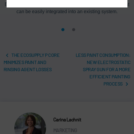
d
EcoMagno is a pre-installed, compact and efficient unit that
can be easily integrated into an existing system.
THE ECOSUPPLY P CORE
LESS PAINT CONSUMPTION:
MINIMIZES PAINT AND
NEW ELECTROSTATIC
RINSING AGENT LOSSES
SPRAY GUN FOR A MORE
EFFICIENT PAINTING
PROCESS
Carina Lachnit
MARKETING