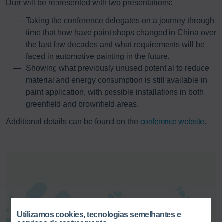
Dürr will be represented with two presentations:
Taking the conference delegates on a journey through
time that how have paint shops changed in China over
the last few decades and what requirements will be
faced in automotive painting in the future.
Showing what previously unused potential to reduce
material and energy consumption is still available in
paint application, with possible installations in both
greenfield and brownfield areas.
Additional details can be found on the
conference website
.
Utilizamos cookies, tecnologias semelhantes e