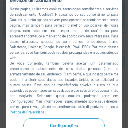
serviços de rastreamento
Aqui você pode ativar um serviço
de mapas. Isso resultará na
Nesta página, utilizamos cookies, tecnologias semelhantes e serviços
transferência de seus dados
de rastreamento ("Cookies"). Precisamos do seu consentimento para
Cookies, que não apenas servem para apresentar tecnicamente nossa
(como o seu endereço IP) ao
página, mas também para permitir o melhor uso possível de nossa
respectivo fornecedor, assim
página, com base em seu comportamento de usuário ou para
como esclarecemos em nossa
apresentar conteúdo e marketing de acordo com seus interesses. Para
Declaração de proteção de dados
.
esses interesses, cooperamos com outros fornecedores (como
Salesforce, LinkedIn, Google, Microsoft, Piwik PRO). Por meio desses
ACEITAR
parceiros, você também pode receber propagandas em outros sites da
web.
Se você consentir, também deverá aceitar um determinado
processamento subsequente de seus dados pessoais (como o
armazenamento de seu endereço IP em perfis) e que nossos parceiros
podem transferir seus dados aos Estados Unidos e, se aplicável, a
outros países. Esse tipo de transferência envolve o risco de que
autoridades podem acessar seus dados e que seus direitos possam não
ser exigíveis. Selecione quais cookies podemos usar em
“Configurações”. Mais informações, especialmente sobre seus direitos,
por ex., para revogação de consentimento, estão disponíveis em nossa
Política de Privacidade
.
Jiaying Yu
Configurações