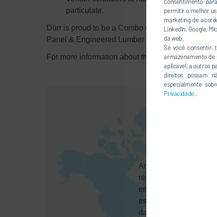
consentimento par
particulate.
permitir o melhor u
marketing de acordo
Dürr is proud to be a Combo Gold Sponsor of th
LinkedIn, Google, M
da web.
Panel & Engineered Lumber International Confe
Se você consentir,
For more information about this event, please visi
armazenamento de se
aplicável, a outros 
direitos possam n
especialmente sobr
Privacidade
.
Aqui você pode ativar 
resultará na transferê
endereço IP) ao respe
esclarecemos em nos
dados
.