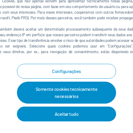
a Cookies, que não apenas servem para apresentar tecnicamente nossa págin
so possível de nossa página, com base em seu comportamento de usuário ou para a
 com seus interesses. Para esses interesses, cooperamos com outros fornecedor
e Wood Bioenergy Conference & Expo and the co-located
icrosoft, Piwik PRO). Por meio desses parceiros, você também pode receber propaga
rence & Expo (PELICE).
 também deverá aceitar um determinado processamento subsequente de seus dad
t the
show site
.
u endereço IP em perfis) e que nossos parceiros podem transferir seus dados aos 
países. Esse tipo de transferência envolve o risco de que autoridades podem acessar 
ão ser exigíveis. Selecione quais cookies podemos usar em “Configurações”.
e seus direitos, por ex., para revogação de consentimento, estão disponíveis
Configurações
Somente cookies tecnicamente
necessários
um serviço de mapas. Isso
ncia de seus dados (como o seu
Aceitar tudo
ctivo fornecedor, assim como
sa
Declaração de proteção de