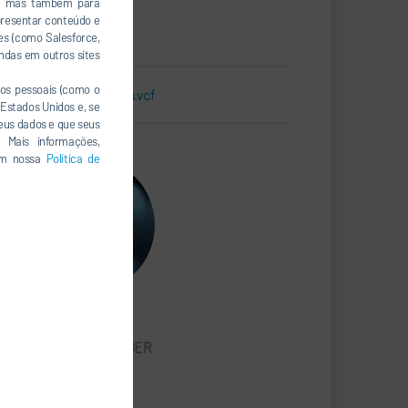
a, mas também para
54115 De Pere, WI
presentar conteúdo e
Estados Unidos
es (como Salesforce,
ndas em outros sites
os pessoais (como o
Cartão de visita.vcf
Estados Unidos e, se
seus dados e que seus
 Mais informações,
 em nossa
Política de
Gregory Thompson
AMS SALES MANAGER
734 245-7698