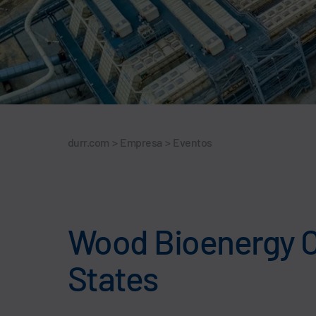
durr.com
>
Empresa
>
Eventos
Wood Bioenergy Co
States