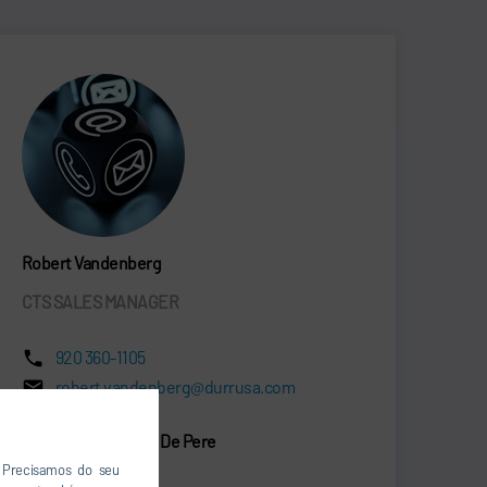
Robert Vandenberg
CTS SALES MANAGER
920 360-1105
robert.vandenberg@durrusa.com
Dürr Systems LLC - De Pere
830 Prosper Street
. Precisamos do seu