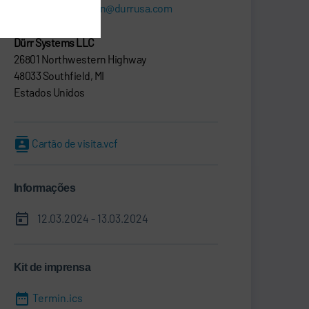
greg.thompson@durrusa.com
Dürr Systems LLC
26801 Northwestern Highway
48033 Southfield, MI
Estados Unidos
Cartão de visita.vcf
Informações
12.03.2024 - 13.03.2024
Kit de imprensa
Termin.ics