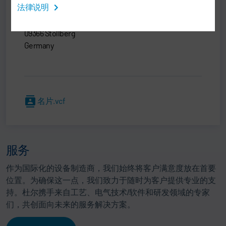
法律说明
Dürr Somac GmbH
Zwickauer Str. 30
09366 Stollberg
Germany
名片.vcf
服务
作为国际化的设备制造商，我们始终将客户满意度放在首要
位置。为确保这一点，我们致力于随时为客户提供专业的支
持。杜尔携手来自工艺、电气技术/软件和研发领域的专家
们，共创面向未来的服务解决方案。