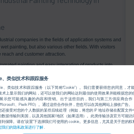
he
dustrial companies in the fields of application systems and
t painting, but also various other fields. With visitors
de reach and customer attraction.
tomated painting and easy integration of products into
upply with significantly less paint and detergent
kie、类似技术和跟踪服务
kie、类似技术和跟踪服务（以下简称“Cookie”）。我们需要获得您的同意，才能使
用于从技术上显示我们的网站，还可以使我们的网站达到最佳的使用效果并能根据您
示您可能感兴趣的内容和营销。出于这些目的，我们与第三方供应商合作（例如 S
 improve your production. We are looking forward to
ogle、Microsoft、Piwik PRO）。通过这些合作伙伴，您也可以在其他网站上接收广告。
还接受对您的个人数据的某些后续处理（例如，将您的 IP 地址存储在配置文
的数据传输到美国，以及其他国家/地区（如果适用）。此类传输涉及官方可能访
re
.
到保障。请在“设置”下选择我们可使用的 cookie。更多信息，尤其是关于您的
过我们的隐私政策进行了解
.
rm the Karlsruhe Exhibition Centre into a showcase for