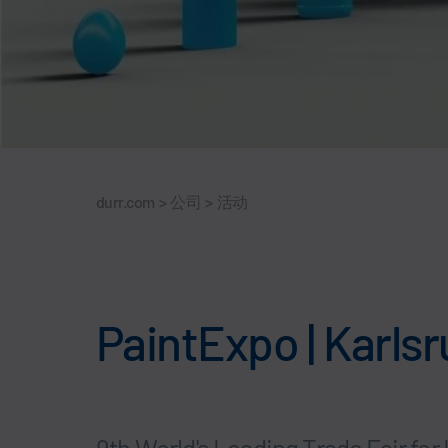
durr.com
>
公司
>
活动
PaintExpo | Karls
9th World's Leading Trade Fair for 