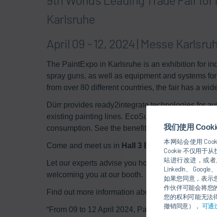
Karlsruhe
April 09 - 12, 2024 | Messe Karlsru
The PaintExpo in Karlsruhe is an exhibition for in
spray guns, as well as equipment and systems for we
from over 80 different countries, the fair has a wi
Dürr provides ready2integrate technologies for au
existing painting lines. EcoSupply P Core - paint s
我们使用 Coo
consumption. See the benefits for yourself
本网站会使用 Coo
Come and meet us in
Hall 3 Booth 3320
.
Cookie 不仅
站进行改进，或者展
Let our experts advise you how Dürr products can
LinkedIn、 Go
welcoming you at our booth.
如果您同意，表示您
作伙伴可能会将您
Find out more information about the PaintExpo
he
您的权利可能无法得
撤销同意），
可通
“From 09 to 12 April 2024, PaintExpo will transfo