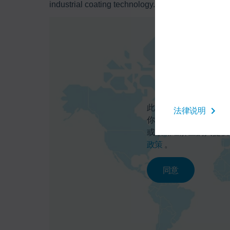
industrial coating technology.”
此处你可以激活百度地
法律说明
你的个人数据（如IP
或欧洲经济区的人提供
政策
。
同意