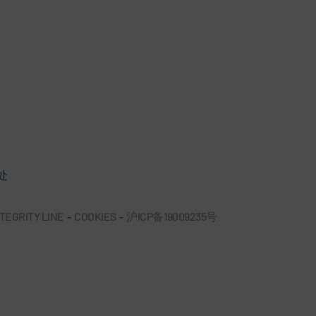
处
TEGRITY LINE
-
COOKIES
-
沪ICP备19009235号