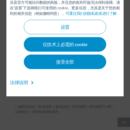
涉及官方可能访问数据的风险，并且您的权利可能无法得到保障。请
在“设置”下选择我们可使用的 cookie。更多信息，尤其是关于您的权
利的相关信息（例如撤销同意），
可通过我们的隐私政策进行了解
.
设置
杜尔中国微信公众号
仅技术上必需的 cookie
社交媒体
接受全部
新闻
法律说明
联系方式/办事处
一般商业条款
-
数据保护
-
版本说明
-
网站地图
-
INTEGRITY LINE
-
COOKIES
-
沪ICP备19009235号