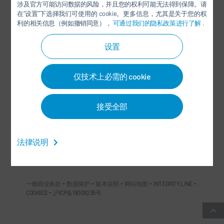
涉及官方可能访问数据的风险，并且您的权利可能无法得到保障。请
在“设置”下选择我们可使用的 cookie。更多信息，尤其是关于您的权
利的相关信息（例如撤销同意），
可通过我们的隐私政策进行了解
.
设置
杜尔中国微信公众号
仅技术上必需的 cookie
社交媒体
接受全部
新闻
法律说明
联系方式/办事处
一般商业条款
-
数据保护
-
版本说明
-
网站地图
-
INTEGRITY LINE
-
COOKIES
-
沪ICP备19009235号