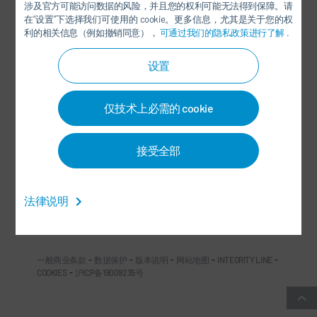
涉及官方可能访问数据的风险，并且您的权利可能无法得到保障。请
在“设置”下选择我们可使用的 cookie。更多信息，尤其是关于您的权
利的相关信息（例如撤销同意），
可通过我们的隐私政策进行了解
.
设置
杜尔中国微信公众号
仅技术上必需的 cookie
社交媒体
接受全部
新闻
法律说明
联系方式/办事处
一般商业条款
-
数据保护
-
版本说明
-
网站地图
-
INTEGRITY LINE
-
COOKIES
-
沪ICP备19009235号