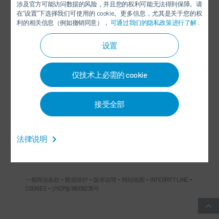
涉及官方可能访问数据的风险，并且您的权利可能无法得到保障。请
在“设置”下选择我们可使用的 cookie。更多信息，尤其是关于您的权
利的相关信息（例如撤销同意），
可通过我们的隐私政策进行了解
.
设置
杜尔中国微信公众号
仅技术上必需的 cookie
社交媒体
接受全部
新闻
法律说明
联系方式/办事处
一般商业条款
-
数据保护
-
版本说明
-
网站地图
-
INTEGRITY LINE
-
COOKIES
-
沪ICP备19009235号