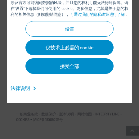
涉及官方可能访问数据的风险，并且您的权利可能无法得到保障。请
在“设置”下选择我们可使用的 cookie。更多信息，尤其是关于您的权
利的相关信息（例如撤销同意），
可通过我们的隐私政策进行了解
.
设置
杜尔中国微信公众号
仅技术上必需的 cookie
社交媒体
接受全部
新闻
法律说明
联系方式/办事处
一般商业条款
-
数据保护
-
版本说明
-
网站地图
-
INTEGRITY LINE
-
COOKIES
-
沪ICP备19009235号