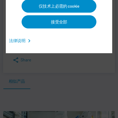
仅技术上必需的 cookie
Dürr Assembly Products GmbH
Köllner Str. 122 - 128
接受全部
66346 Püttlingen
Germany
法律说明
Print
Share
相似产品