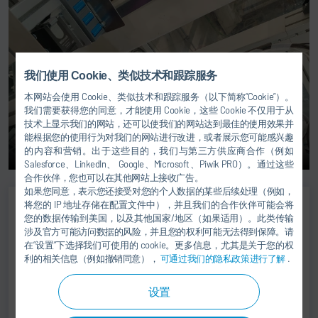
我们使用 Cookie、类似技术和跟踪服务
本网站会使用 Cookie、类似技术和跟踪服务（以下简称“Cookie”）。
我们需要获得您的同意，才能使用 Cookie，这些 Cookie 不仅用于从
技术上显示我们的网站，还可以使我们的网站达到最佳的使用效果并
能根据您的使用行为对我们的网站进行改进，或者展示您可能感兴趣
的内容和营销。出于这些目的，我们与第三方供应商合作（例如
Salesforce、LinkedIn、 Google、Microsoft、Piwik PRO）。通过这些
合作伙伴，您也可以在其他网站上接收广告。
如果您同意，表示您还接受对您的个人数据的某些后续处理（例如，
将您的 IP 地址存储在配置文件中），并且我们的合作伙伴可能会将
您的数据传输到美国，以及其他国家/地区（如果适用）。此类传输
Peter Annel
涉及官方可能访问数据的风险，并且您的权利可能无法得到保障。请
在“设置”下选择我们可使用的 cookie。更多信息，尤其是关于您的权
ASSEMBLY TECHNOLOGY
利的相关信息（例如撤销同意），
可通过我们的隐私政策进行了解
.
+49 6898 692-0
设置
testing@durr.com