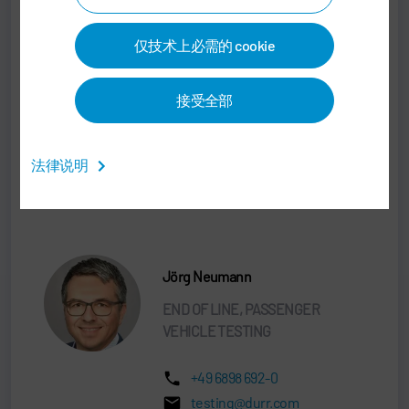
+86 21 66891305
jing.wu@durr.com
仅技术上必需的 cookie
Schenck Shanghai Machinery
Corp. Ltd.
接受全部
No.1111, Fengxiang Rd. Baoshan
district
200444 Shanghai
法律说明
China
Jörg Neumann
END OF LINE, PASSENGER
VEHICLE TESTING
+49 6898 692-0
testing@durr.com