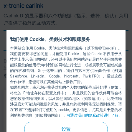
x-tronic carlink
Carlink D 的显示器和六个功能键（指示、选择、确认）为用
户提供了额外的互动方式。
我们使用 Cookie、类似技术和跟踪服务
x-tronic carlink 应用
本网站会使用 Cookie、类似技术和跟踪服务（以下简称“Cookie”）。
我们需要获得您的同意，才能使用 Cookie，这些 Cookie 不仅用于从
技术上显示我们的网站，还可以使我们的网站达到最佳的使用效果并
Dürr 利用新一代产品 x-tronic 以地方式组合自主开发的硬件
能根据您的使用行为对我们的网站进行改进，或者展示您可能感兴趣
与软件，其可以用于任何应用情况和检测状况。在此使用标
的内容和营销。出于这些目的，我们与第三方供应商合作（例如
准操作系统和自动化系统 x-line。
Salesforce、LinkedIn、 Google、Microsoft、Piwik PRO）。通过这些
合作伙伴，您也可以在其他网站上接收广告。
如果您同意，表示您还接受对您的个人数据的某些后续处理（例如，
将您的 IP 地址存储在配置文件中），并且我们的合作伙伴可能会将
您的数据传输到美国，以及其他国家/地区（如果适用）。此类传输
涉及官方可能访问数据的风险，并且您的权利可能无法得到保障。请
Jing Wu
在“设置”下选择我们可使用的 cookie。更多信息，尤其是关于您的权
利的相关信息（例如撤销同意），
可通过我们的隐私政策进行了解
.
SALES DIRECTOR
设置