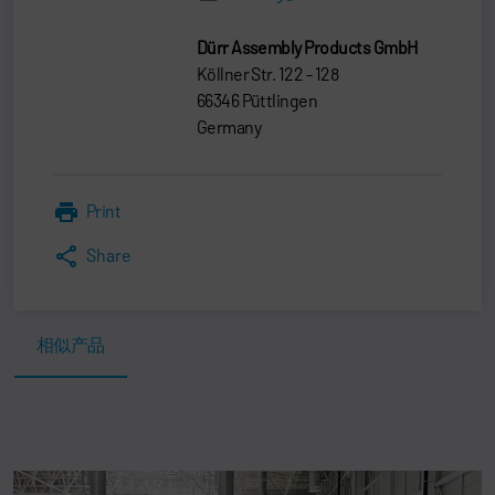
Dürr Assembly Products GmbH
Köllner Str. 122 - 128
66346 Püttlingen
Germany
Print
Share
相似产品