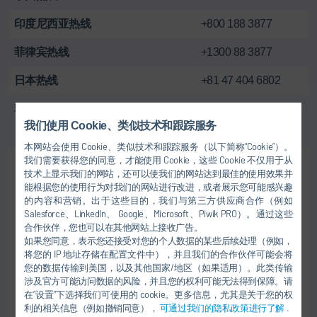
印度尼西亚热线
+800 188 3877
菲律宾热线
+1300 88 3877
日本热线
+81 47 404 6802
韩国热线
+82 1670 9971
我们使用 Cookie、类似技术和跟踪服务
本网站会使用 Cookie、类似技术和跟踪服务（以下简称“Cookie”）。
我们需要获得您的同意，才能使用 Cookie，这些 Cookie 不仅用于从
技术上显示我们的网站，还可以使我们的网站达到最佳的使用效果并
能根据您的使用行为对我们的网站进行改进，或者展示您可能感兴趣
的内容和营销。出于这些目的，我们与第三方供应商合作（例如
Salesforce、LinkedIn、 Google、Microsoft、Piwik PRO）。通过这些
合作伙伴，您也可以在其他网站上接收广告。
如果您同意，表示您还接受对您的个人数据的某些后续处理（例如，
将您的 IP 地址存储在配置文件中），并且我们的合作伙伴可能会将
您的数据传输到美国，以及其他国家/地区（如果适用）。此类传输
涉及官方可能访问数据的风险，并且您的权利可能无法得到保障。请
在“设置”下选择我们可使用的 cookie。更多信息，尤其是关于您的权
利的相关信息（例如撤销同意），
可通过我们的隐私政策进行了解
.