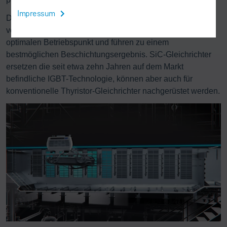
Impressum
Die neuen SiC-Gleichrichter sind bereits in zwei Anlagen
verbaut. Dort ermöglichen sie den Anlagenbetrieb im
optimalen Betriebspunkt und führen zu einem
bestmöglichen Beschichtungsergebnis. SiC-Gleichrichter
ersetzen die seit etwa zehn Jahren auf dem Markt
befindliche IGBT-Technologie, können aber auch für
konventionelle Thyristor-Gleichrichter nachgerüstet werden.