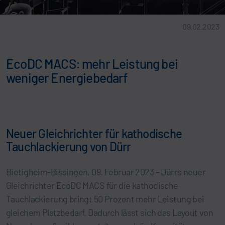
09.02.2023
EcoDC MACS: mehr Leistung bei
weniger Energiebedarf
Neuer Gleichrichter für kathodische
Tauchlackierung von Dürr
Bietigheim-Bissingen, 09. Februar 2023 – Dürrs neuer
Gleichrichter EcoDC MACS für die kathodische
Tauchlackierung bringt 50 Prozent mehr Leistung bei
gleichem Platzbedarf. Dadurch lässt sich das Layout von