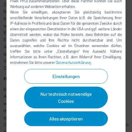
Piwik PRO) zusammenarbeiten. Über diese Partner können Sie auch
Dürr hat auch die Datenübertragung vom Gleichrichter-
Werbung auf anderen Webseiten erhalten.
Modul an die Steuerungseinheit optimiert. Während dafür
Wenn Sie einwilligen, akzeptieren Sie gleichzeitig bestimmte
anschließende Verarbeitungen Ihrer Daten (z.B. die Speicherung Ihrer
bisher ein spezielles Ringbussystem benutzt wurde,
IP-Adresse in Profilen) und dass Daten für die genannten Zwecke durch
werden Daten jetzt über eine marktübliche Profinet- oder
einen der eingesetzten Dienstleister in die USA und ggf. weitere Länder
Ethernet-IP-Schnittstelle übertragen. Das vereinfacht die
übermittelt werden, wobei das Risiko besteht, dass Behörden auf die
Fehlersuche und gewährleistet eine höhere
Daten zugreifen und Ihre Rechte nicht durchsetzbar sind. Um
auszuwählen, welche Cookies wir im Einzelnen verwenden dürfen,
Anlagenverfügbarkeit. Die Verwendung eines
treffen Sie bitte unter „Einstellungen“ Ihre Auswahl. Nähere
leistungsfähigen Bussystems ist auch eine wichtige
Informationen zu Ihren Rechten, z.B. dem Widerruf Ihrer Einwilligung,
Voraussetzung für Industrie-4.0-Lösungen mit zusätzlichen
entnehmen Sie bitte unserer
Datenschutzerklärung
.
Diagnosemöglichkeiten.
Einstellungen
Höhere Spannung für neue Lacke möglich
Mit den neuen SiC-Gleichrichter-Modulen sind
Nur technisch notwendige
Anlagenbetreiber bestens auf neue Anforderungen
Cookies
vorbereitet, denn zukünftige Lacke erfordern
möglicherweise höhere Beschichtungsströme oder -
spannungen.
Eco
DC MACS ist für eine höhere
Alles akzeptieren
Gleichspannung von maximal 450 V DC und für mehr Strom
pro Gleichrichtermodus bis maximal 120 A DC ausgelegt.