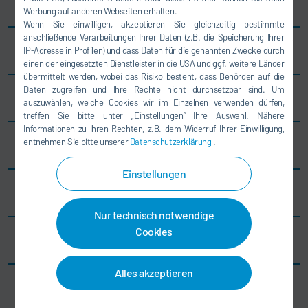
Brasilien
Werbung auf anderen Webseiten erhalten.
Wenn Sie einwilligen, akzeptieren Sie gleichzeitig bestimmte
anschließende Verarbeitungen Ihrer Daten (z.B. die Speicherung Ihrer
Italien
IP-Adresse in Profilen) und dass Daten für die genannten Zwecke durch
einen der eingesetzten Dienstleister in die USA und ggf. weitere Länder
übermittelt werden, wobei das Risiko besteht, dass Behörden auf die
Daten zugreifen und Ihre Rechte nicht durchsetzbar sind. Um
Vietnam
auszuwählen, welche Cookies wir im Einzelnen verwenden dürfen,
treffen Sie bitte unter „Einstellungen“ Ihre Auswahl. Nähere
Informationen zu Ihren Rechten, z.B. dem Widerruf Ihrer Einwilligung,
entnehmen Sie bitte unserer
Datenschutzerklärung
.
Frankreich
Einstellungen
USA
Nur technisch notwendige
Cookies
Türkei
Alles akzeptieren