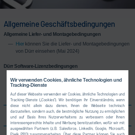
Allgemeine Geschäftsbedingungen
Allgemeine Liefer- und Montagebedingungen
Hier
können Sie die Liefer- und Montagebedingungen
von Dürr einsehen (Mai 2024)
Dürr Software-Lizenzbedingungen
Hier
können Sie die Dürr Software-
Wir verwenden Cookies, ähnliche Technologien und
Lizenzbedingungen einsehen
Tracking-Dienste
Hier
können Sie die Dürr Software-
Auf dieser Webseite verwenden wir Cookies, ähnliche Technologien und
Lizenzbedingungen (Miete) einsehen
Tracking-Dienste („Cookies“). Wir benötigen Ihr Einverständnis, wenn
diese nicht allein dazu dienen, Ihnen die Webseite technisch
darzustellen, sondern auch, die bestmögliche Nutzung zu ermöglichen
Afrika
und auf Basis Ihres Nutzerverhaltens zu verbessern oder Ihnen
interessengerechte Inhalte und Werbung bereitzustellen, wofür wir mit
ausgewählten Partnern (z.B. Salesforce, LinkedIn, Google, Microsoft,
Piwik PRO) zusammenarbeiten. Über diese Partner können Sie auch