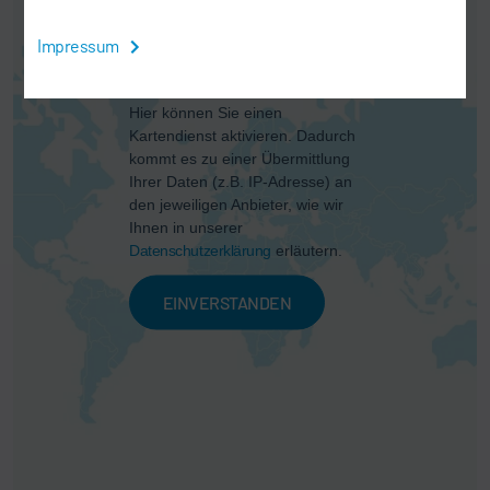
Impressum
Hier können Sie einen
Kartendienst aktivieren. Dadurch
kommt es zu einer Übermittlung
Ihrer Daten (z.B. IP-Adresse) an
den jeweiligen Anbieter, wie wir
Ihnen in unserer
Datenschutzerklärung
erläutern.
EINVERSTANDEN