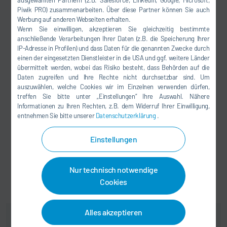
ausgewählten Partnern (z.B. Salesforce, LinkedIn, Google, Microsoft,
Dürr Großbritannien
Piwik PRO) zusammenarbeiten. Über diese Partner können Sie auch
Dürr Indien
Werbung auf anderen Webseiten erhalten.
Dürr Indonesien
Wenn Sie einwilligen, akzeptieren Sie gleichzeitig bestimmte
Dürr Italien
anschließende Verarbeitungen Ihrer Daten (z.B. die Speicherung Ihrer
IP-Adresse in Profilen) und dass Daten für die genannten Zwecke durch
Dürr Japan
einen der eingesetzten Dienstleister in die USA und ggf. weitere Länder
übermittelt werden, wobei das Risiko besteht, dass Behörden auf die
Dürr Korea
Daten zugreifen und Ihre Rechte nicht durchsetzbar sind. Um
Dürr Malaysia
auszuwählen, welche Cookies wir im Einzelnen verwenden dürfen,
Dürr Mexiko
treffen Sie bitte unter „Einstellungen“ Ihre Auswahl. Nähere
Dürr Marokko
Informationen zu Ihren Rechten, z.B. dem Widerruf Ihrer Einwilligung,
entnehmen Sie bitte unserer
Datenschutzerklärung
.
Dürr Polen
Dürr Saudi-Arabien
Einstellungen
Dürr Spanien
Dürr Thailand
Dürr Türkei
Nur technisch notwendige
Dürr USA
Cookies
Dürr Vietnam
Alles akzeptieren