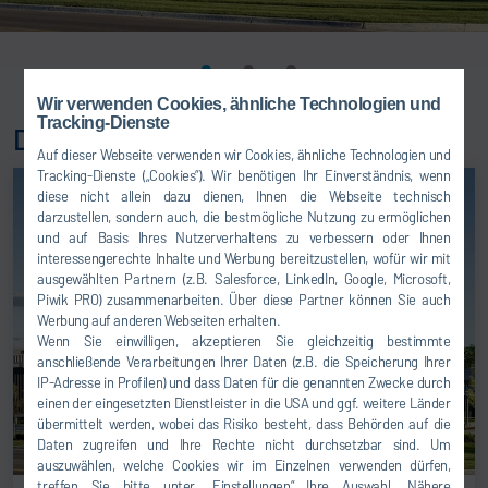
Wir verwenden Cookies, ähnliche Technologien und
Tracking-Dienste
Dürr USA
Auf dieser Webseite verwenden wir Cookies, ähnliche Technologien und
Tracking-Dienste („Cookies“). Wir benötigen Ihr Einverständnis, wenn
diese nicht allein dazu dienen, Ihnen die Webseite technisch
darzustellen, sondern auch, die bestmögliche Nutzung zu ermöglichen
und auf Basis Ihres Nutzerverhaltens zu verbessern oder Ihnen
interessengerechte Inhalte und Werbung bereitzustellen, wofür wir mit
ausgewählten Partnern (z.B. Salesforce, LinkedIn, Google, Microsoft,
Piwik PRO) zusammenarbeiten. Über diese Partner können Sie auch
Werbung auf anderen Webseiten erhalten.
Wenn Sie einwilligen, akzeptieren Sie gleichzeitig bestimmte
anschließende Verarbeitungen Ihrer Daten (z.B. die Speicherung Ihrer
IP-Adresse in Profilen) und dass Daten für die genannten Zwecke durch
einen der eingesetzten Dienstleister in die USA und ggf. weitere Länder
übermittelt werden, wobei das Risiko besteht, dass Behörden auf die
Daten zugreifen und Ihre Rechte nicht durchsetzbar sind. Um
auszuwählen, welche Cookies wir im Einzelnen verwenden dürfen,
treffen Sie bitte unter „Einstellungen“ Ihre Auswahl. Nähere