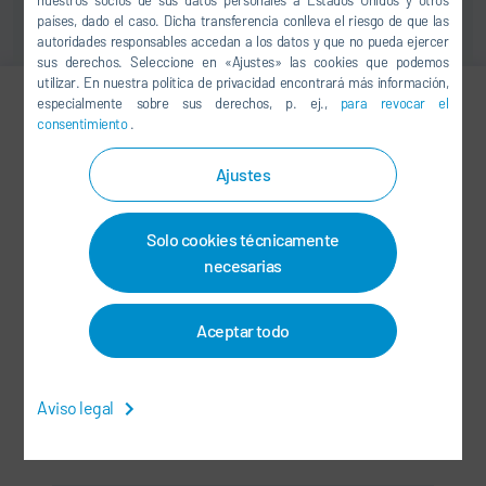
nuestros socios de sus datos personales a Estados Unidos y otros
países, dado el caso. Dicha transferencia conlleva el riesgo de que las
autoridades responsables accedan a los datos y que no pueda ejercer
sus derechos. Seleccione en «Ajustes» las cookies que podemos
utilizar. En nuestra política de privacidad encontrará más información,
especialmente sobre sus derechos, p. ej.,
para revocar el
consentimiento
.
Jiaying Yu
MARKETING
Ajustes
+86 21 3979-1554
Solo cookies técnicamente
Jiaying.Yu@durr.com.cn
necesarias
Dürr Paintshop Systems
Aceptar todo
Engineering (Shanghai) Co., Ltd.
No.665 YingShun Road, Qingpu
Industrial Park
Aviso legal
201799 Shanghai
China