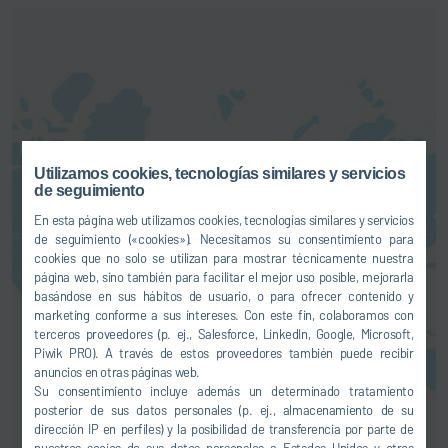
Aquí puede activar un servicio de
Utilizamos cookies, tecnologías similares y servicios
mapas. Esto implica una
de seguimiento
transferencia de sus datos (p. ej.,
En esta página web utilizamos cookies, tecnologías similares y servicios
dirección IP) al proveedor en
de seguimiento («cookies»). Necesitamos su consentimiento para
cuestión, tal como le explicamos
cookies que no solo se utilizan para mostrar técnicamente nuestra
en nuestra
política de privacidad
.
página web, sino también para facilitar el mejor uso posible, mejorarla
basándose en sus hábitos de usuario, o para ofrecer contenido y
marketing conforme a sus intereses. Con este fin, colaboramos con
AUTORIZACIÓN
terceros proveedores (p. ej., Salesforce, LinkedIn, Google, Microsoft,
Piwik PRO). A través de estos proveedores también puede recibir
anuncios en otras páginas web.
Su consentimiento incluye además un determinado tratamiento
posterior de sus datos personales (p. ej., almacenamiento de su
dirección IP en perfiles) y la posibilidad de transferencia por parte de