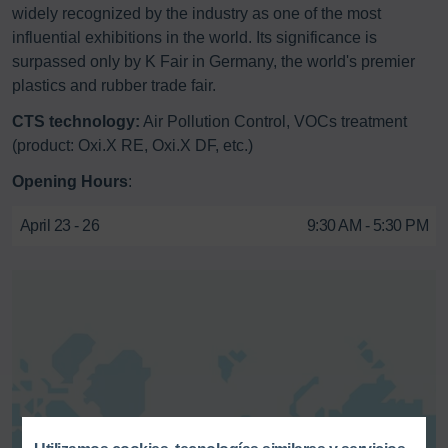
widely recognized by the industry as one of the most
influential exhibitions in the world. Its significance is
surpassed only by K Fair in Germany, the world's premier
plastics and rubber trade fair.
CTS technology:
Air Pollution Control, VOCs treatment
(product: Oxi.X RE, Oxi.X DF, etc.)
Opening Hours
:
April 23 - 26
9:30 AM - 5:30 PM
Aquí puede activar un servicio de