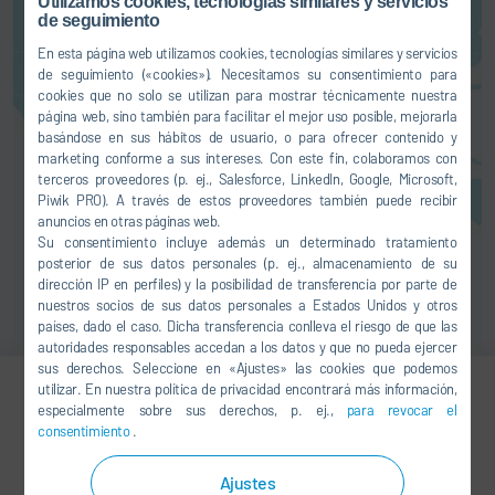
Utilizamos cookies, tecnologías similares y servicios
mapas. Esto implica una
de seguimiento
transferencia de sus datos (p. ej.,
dirección IP) al proveedor en
En esta página web utilizamos cookies, tecnologías similares y servicios
cuestión, tal como le explicamos
de seguimiento («cookies»). Necesitamos su consentimiento para
cookies que no solo se utilizan para mostrar técnicamente nuestra
en nuestra
política de privacidad
.
página web, sino también para facilitar el mejor uso posible, mejorarla
basándose en sus hábitos de usuario, o para ofrecer contenido y
AUTORIZACIÓN
marketing conforme a sus intereses. Con este fin, colaboramos con
terceros proveedores (p. ej., Salesforce, LinkedIn, Google, Microsoft,
Piwik PRO). A través de estos proveedores también puede recibir
anuncios en otras páginas web.
Su consentimiento incluye además un determinado tratamiento
posterior de sus datos personales (p. ej., almacenamiento de su
dirección IP en perfiles) y la posibilidad de transferencia por parte de
nuestros socios de sus datos personales a Estados Unidos y otros
países, dado el caso. Dicha transferencia conlleva el riesgo de que las
autoridades responsables accedan a los datos y que no pueda ejercer
sus derechos. Seleccione en «Ajustes» las cookies que podemos
utilizar. En nuestra política de privacidad encontrará más información,
especialmente sobre sus derechos, p. ej.,
para revocar el
Hanxing (Harrison) Zhang
consentimiento
.
Sales Director (Surface
Ajustes
Treatment)