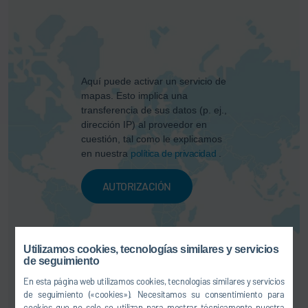
Aquí puede activar un servicio de
mapas. Esto implica una
transferencia de sus datos (p. ej.,
dirección IP) al proveedor en
cuestión, tal como le explicamos
en nuestra
política de privacidad
.
AUTORIZACIÓN
Utilizamos cookies, tecnologías similares y servicios
de seguimiento
En esta página web utilizamos cookies, tecnologías similares y servicios
de seguimiento («cookies»). Necesitamos su consentimiento para
cookies que no solo se utilizan para mostrar técnicamente nuestra