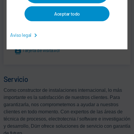
Carl-Benz-Str. 34
74321 Bietigheim-Bissingen
Aceptar todo
Alemania
Aviso legal
Tarjeta de visita.vcf
Servicio
Como constructor de instalaciones internacional, lo más
importante es la satisfacción de nuestros clientes. Para
garantizarla, nos comprometemos a ayudar a nuestros
clientes en todo momento. Con expertos de las áreas de
técnica de procesos, electrotecnia / software e investigación
y desarrollo, Dürr ofrece soluciones de servicio con garantía
de futuro.