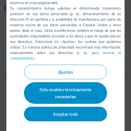
anuncios en otras páginas web.
Contacto
Su consentimiento incluye además un determinado tratamiento
posterior de sus datos personales (p. ej., almacenamiento de su
dirección IP en perfiles) y la posibilidad de transferencia por parte de
nuestros socios de sus datos personales a Estados Unidos y otros
países, dado el caso. Dicha transferencia conlleva el riesgo de que las
Martin Heinz
autoridades responsables accedan a los datos y que no pueda ejercer
sus derechos. Seleccione en «Ajustes» las cookies que podemos
CEO
utilizar. En nuestra política de privacidad encontrará más información,
especialmente sobre sus derechos, p. ej.,
para revocar el
consentimiento
.
Ajustes
Solo cookies técnicamente
Andreas Eckert
necesarias
CFO
Aceptar todo