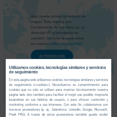
Aquí puede activar un servicio de
mapas. Esto implica una
transferencia de sus datos (p. ej.,
dirección IP) al proveedor en
cuestión, tal como le explicamos
en nuestra
política de privacidad
.
AUTORIZACIÓN
Utilizamos cookies, tecnologías similares y servicios
de seguimiento
En esta página web utilizamos cookies, tecnologías similares y servicios
de seguimiento («cookies»). Necesitamos su consentimiento para
cookies que no solo se utilizan para mostrar técnicamente nuestra
página web, sino también para facilitar el mejor uso posible, mejorarla
basándose en sus hábitos de usuario, o para ofrecer contenido y
marketing conforme a sus intereses. Con este fin, colaboramos con
terceros proveedores (p. ej., Salesforce, LinkedIn, Google, Microsoft,
Piwik PRO). A través de estos proveedores también puede recibir