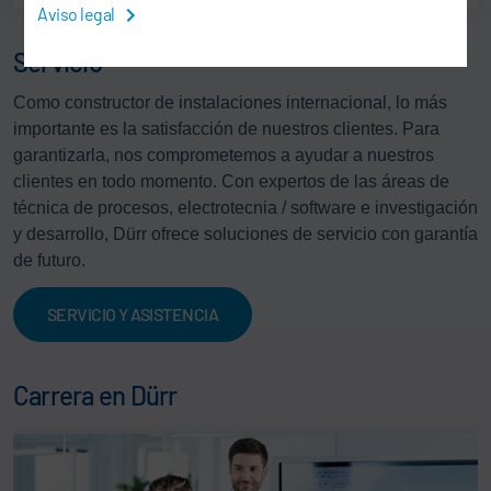
Aviso legal
Servicio
Como constructor de instalaciones internacional, lo más
importante es la satisfacción de nuestros clientes. Para
garantizarla, nos comprometemos a ayudar a nuestros
clientes en todo momento. Con expertos de las áreas de
técnica de procesos, electrotecnia / software e investigación
y desarrollo, Dürr ofrece soluciones de servicio con garantía
de futuro.
SERVICIO Y ASISTENCIA
Carrera en Dürr