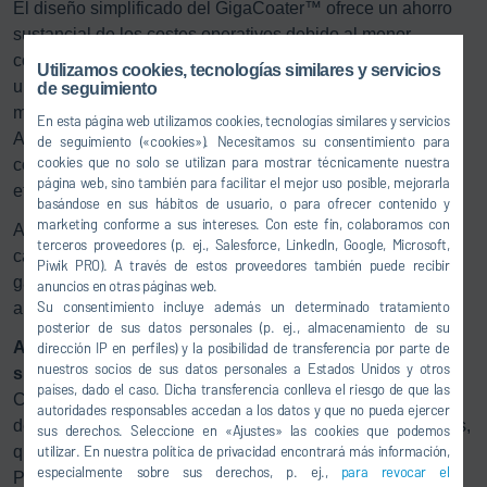
El diseño simplificado del GigaCoater™ ofrece un ahorro
sustancial de los costes operativos debido al menor
consumo de energía gracias al sistema de secado único,
Utilizamos cookies, tecnologías similares y servicios
una menor manipulación de rodillos, además de requerir
de seguimiento
menos personal gracias al diseño de un solo nivel.
En esta página web utilizamos cookies, tecnologías similares y servicios
Adicionalmente, se reduce tanto el consumo de materiales
de seguimiento («cookies»). Necesitamos su consentimiento para
cookies que no solo se utilizan para mostrar técnicamente nuestra
como la necesidad de espacio. Todas estas mejoras de
página web, sino también para facilitar el mejor uso posible, mejorarla
eficiencia en conjunto ofrecen un importante ahorro anual.
basándose en sus hábitos de usuario, o para ofrecer contenido y
marketing conforme a sus intereses. Con este fin, colaboramos con
Además del ahorro de costes, el GigaCoater™ mejora la
terceros proveedores (p. ej., Salesforce, LinkedIn, Google, Microsoft,
calidad del producto al evitar que los bordes se enrollen,
Piwik PRO). A través de estos proveedores también puede recibir
garantiza un secado uniforme por ambas caras y mejora la
anuncios en otras páginas web.
Su consentimiento incluye además un determinado tratamiento
alineación del revestimiento de arriba a abajo.
posterior de sus datos personales (p. ej., almacenamiento de su
Ampliación de la gama de productos de recubrimiento
dirección IP en perfiles) y la posibilidad de transferencia por parte de
nuestros socios de sus datos personales a Estados Unidos y otros
simultáneo de las dos caras
países, dado el caso. Dicha transferencia conlleva el riesgo de que las
Con el GigaCoater™, Dürr amplía su cartera de productos
autoridades responsables accedan a los datos y que no pueda ejercer
de máquinas de recubrimiento simultáneo de las dos caras,
sus derechos. Seleccione en «Ajustes» las cookies que podemos
utilizar. En nuestra política de privacidad encontrará más información,
que hasta ahora incluía el PilotCoater y ProCoater.
especialmente sobre sus derechos, p. ej.,
para revocar el
Procesando láminas de hasta 350 mm con velocidades de