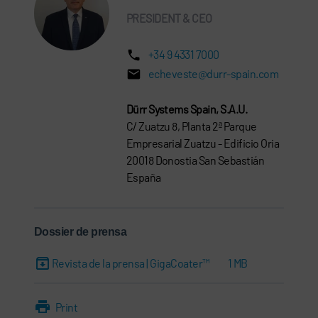
PRESIDENT & CEO
+34 9 4331 7000
echeveste@durr-spain.com
Dürr Systems Spain, S.A.U.
C/ Zuatzu 8, Planta 2ª Parque
Empresarial Zuatzu - Edificio Oria
20018 Donostia San Sebastián
España
Dossier de prensa
Revista de la prensa | GigaCoater™
1 MB
Print