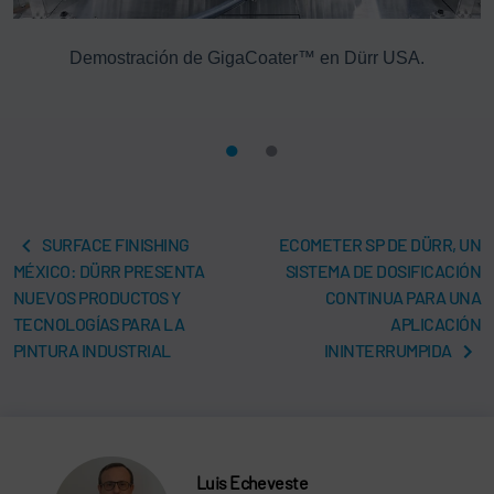
os
Demostración de GigaCoater™ en Dürr USA.
G
SURFACE FINISHING
ECOMETER SP DE DÜRR, UN
MÉXICO: DÜRR PRESENTA
SISTEMA DE DOSIFICACIÓN
NUEVOS PRODUCTOS Y
CONTINUA PARA UNA
TECNOLOGÍAS PARA LA
APLICACIÓN
PINTURA INDUSTRIAL
ININTERRUMPIDA
Luis Echeveste