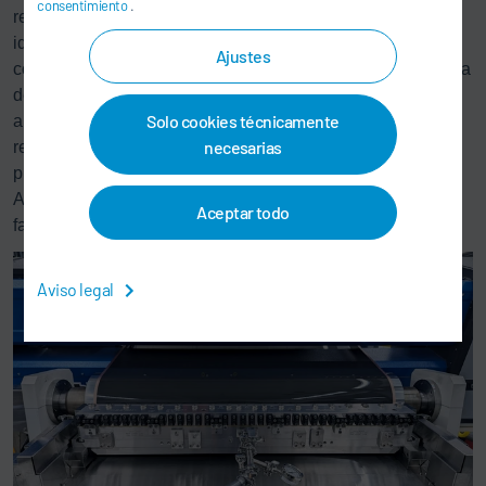
consentimiento
.
recubrimiento de hasta 10 metros/minuto, el PilotCoater es
ideal tanto para la producción como para el desarrollo
Ajustes
contínuo de procesos y productos. El ProCoater, un sistema
de recubrimiento a mayor escala, es adecuado para
Solo cookies técnicamente
anchuras de banda de 350 a 700 mm y velocidades de
necesarias
recubrimiento de hasta 50 metros/minuto, lo que permite la
producción de baterías de iones de litio a gran escala.
Ambos productos se utilizan ya en los principales
Aceptar todo
fabricantes de baterías de todo el mundo.
Aviso legal