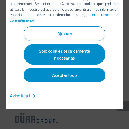
sus derechos. Seleccione en «Ajustes» las cookies que podemos
LINKEDIN
utilizar. En nuestra política de privacidad encontrará más información,
especialmente sobre sus derechos, p. ej.,
para revocar el
INSTAGRAM
consentimiento
.
Ajustes
REDES SOCIALES
Solo cookies técnicamente
BOLETÍN DE NOTICIAS
necesarias
CONTACTO / CENTROS
Aceptar todo
CONDICIONES GENERALES DEL CONTRATO
-
PROTECCIÓN DE DATOS
-
INFORMACIÓN LEGAL
-
MAPA DEL SITIO
-
INTEGRITY LINE
-
COOKIES
Aviso legal