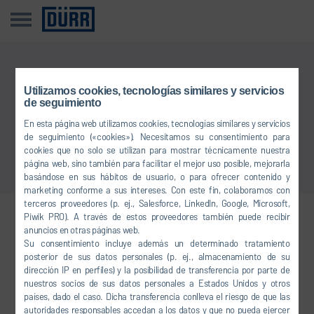
Esta noticia no está disponible en su idioma
Utilizamos cookies, tecnologías similares y servicios
de seguimiento
En esta página web utilizamos cookies, tecnologías similares y servicios
Volver a Vista general
de seguimiento («cookies»). Necesitamos su consentimiento para
cookies que no solo se utilizan para mostrar técnicamente nuestra
página web, sino también para facilitar el mejor uso posible, mejorarla
basándose en sus hábitos de usuario, o para ofrecer contenido y
marketing conforme a sus intereses. Con este fin, colaboramos con
terceros proveedores (p. ej., Salesforce, LinkedIn, Google, Microsoft,
Piwik PRO). A través de estos proveedores también puede recibir
Conéctese con nosotros
anuncios en otras páginas web.
Su consentimiento incluye además un determinado tratamiento
posterior de sus datos personales (p. ej., almacenamiento de su
dirección IP en perfiles) y la posibilidad de transferencia por parte de
FACEBOOK
nuestros socios de sus datos personales a Estados Unidos y otros
países, dado el caso. Dicha transferencia conlleva el riesgo de que las
YOUTUBE
autoridades responsables accedan a los datos y que no pueda ejercer