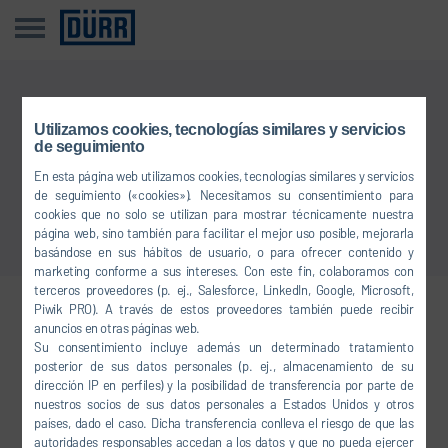
Esta noticia no está disponible en su idioma
Utilizamos cookies, tecnologías similares y servicios
de seguimiento
En esta página web utilizamos cookies, tecnologías similares y servicios
Volver a Vista general
de seguimiento («cookies»). Necesitamos su consentimiento para
cookies que no solo se utilizan para mostrar técnicamente nuestra
página web, sino también para facilitar el mejor uso posible, mejorarla
basándose en sus hábitos de usuario, o para ofrecer contenido y
marketing conforme a sus intereses. Con este fin, colaboramos con
terceros proveedores (p. ej., Salesforce, LinkedIn, Google, Microsoft,
Piwik PRO). A través de estos proveedores también puede recibir
Conéctese con nosotros
anuncios en otras páginas web.
Su consentimiento incluye además un determinado tratamiento
posterior de sus datos personales (p. ej., almacenamiento de su
dirección IP en perfiles) y la posibilidad de transferencia por parte de
FACEBOOK
nuestros socios de sus datos personales a Estados Unidos y otros
países, dado el caso. Dicha transferencia conlleva el riesgo de que las
YOUTUBE
autoridades responsables accedan a los datos y que no pueda ejercer