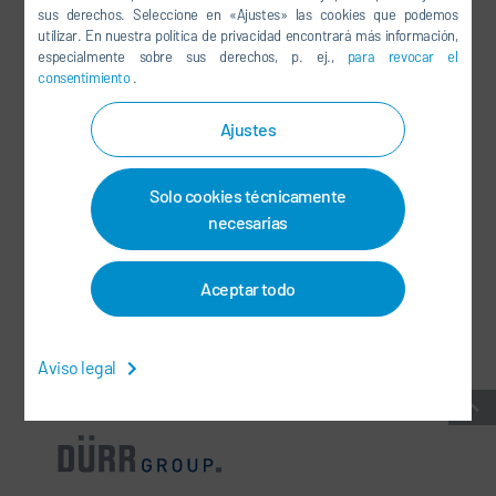
sus derechos. Seleccione en «Ajustes» las cookies que podemos
LINKEDIN
utilizar. En nuestra política de privacidad encontrará más información,
especialmente sobre sus derechos, p. ej.,
para revocar el
INSTAGRAM
consentimiento
.
Ajustes
REDES SOCIALES
Solo cookies técnicamente
BOLETÍN DE NOTICIAS
necesarias
CONTACTO / CENTROS
Aceptar todo
CONDICIONES GENERALES DEL CONTRATO
-
PROTECCIÓN DE DATOS
-
INFORMACIÓN LEGAL
-
MAPA DEL SITIO
-
INTEGRITY LINE
-
COOKIES
Aviso legal