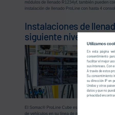
módulos de llenado R1234yf, también pueden comb
instalación de llenado ProLine con hasta 4 consol
Instalaciones de llena
siguiente nivel de la t
Utilizamos cook
En esta página web
consentimiento par
facilitar el mejor u
sus intereses. Con e
A través de estos pr
Su consentimiento i
su dirección IP en p
Unidos y otros paíse
datos y que no pueda
privacidad encontrar
El Somac® ProLine Cube es la nueva generación d
de vehículos en su línea de montaje. El Somac® P