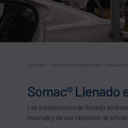
durr.com
>
Productos
>
Montaje final
>
Sistemas de
Somac® Llenado en 
Las instalaciones de llenado en línea 
montaje y de sus objetivos de eficien