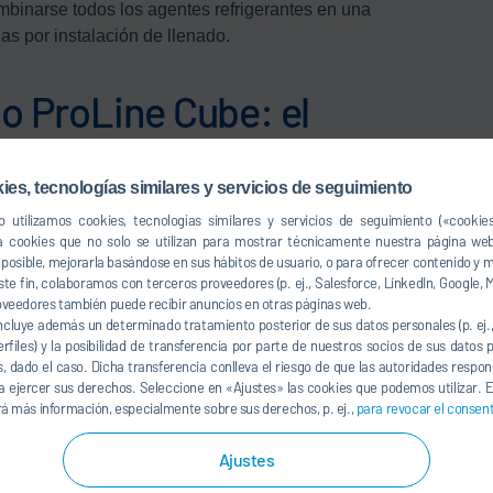
inarse todos los agentes refrigerantes en una
as por instalación de llenado.
do ProLine Cube: el
écnica de llenado
ies, tecnologías similares y servicios de seguimiento
 utilizamos cookies, tecnologías similares y servicios de seguimiento («cookie
a cookies que no solo se utilizan para mostrar técnicamente nuestra página web
so posible, mejorarla basándose en sus hábitos de usuario, o para ofrecer contenido y
ste fin, colaboramos con terceros proveedores (p. ej., Salesforce, LinkedIn, Google, M
oveedores también puede recibir anuncios en otras páginas web.
ncluye además un determinado tratamiento posterior de sus datos personales (p. ej
erfiles) y la posibilidad de transferencia por parte de nuestros socios de sus datos
s, dado el caso. Dicha transferencia conlleva el riesgo de que las autoridades respo
 ejercer sus derechos. Seleccione en «Ajustes» las cookies que podemos utilizar. E
á más información, especialmente sobre sus derechos, p. ej.,
para revocar el consen
Ajustes
e técnica de instalaciones para el llenado de sistemas
roLine Cube de estructura modular garantiza un flujo de