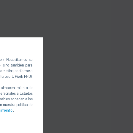
s»). Necesitamos su
, sino también para
 marketing conforme a
icrosoft, Piwik PRO).
., almacenamiento de
 personales a Estados
nsables accedan a los
n nuestra política de
timiento
.