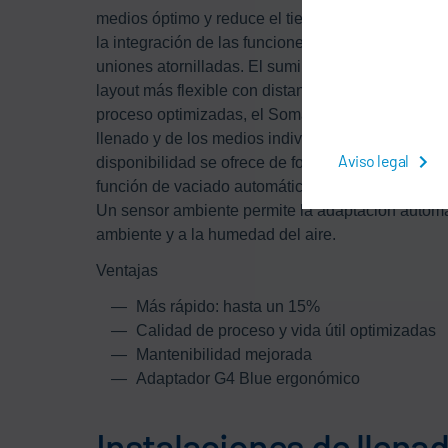
medios óptimo y reduce el tiempo de proceso en h
la integración de las funciones de llenado en un 
uniones atornilladas. El suministro de hasta cuat
layout más flexible con distancias mayores. Media
proceso optimizadas, el Somac® ProLine Cube aume
llenado y de los medios individuales, así como 
Aviso legal
disponibilidad se ofrece de forma opcional un con
función de vaciado automático, un cambio de adapt
Un sensor ambiente permite la adaptación automát
ambiente y a la humedad del aire.
Ventajas
Más rápido: hasta un 15%
Calidad de proceso y vida útil optimizadas
Mantenibilidad mejorada
Adaptador G4 Blue ergonómico
Instalaciones de llena