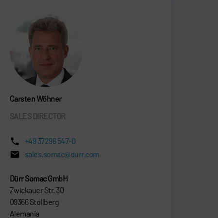
Carsten Wöhner
SALES DIRECTOR
+49 37296 547-0
sales.somac@durr.com
Dürr Somac GmbH
Zwickauer Str. 30
09366 Stollberg
Alemania