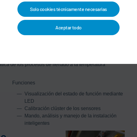
asta un 15 %. La estructura compacta se caracteriza por
Solo cookies técnicamente necesarias
diseño de bloques y el número reducido de tubos y
ro consolas con tan solo una unidad básica permite un
Aceptar todo
nte una mantenibilidad, disponibilidad y calidad de
nta la eficacia total de la instalación (OEE) del
las combinaciones de medios. Para aumentar aún más la
trol de vibraciones automático de las válvulas, una
ador sin herramientas y un control de filtros de entrada.
ica de los procesos de llenado a la temperatura
Funciones
Visualización del estado de función mediante
LED
Calibración clúster de los sensores
Mando, análisis y manejo de la instalación
inteligentes
do