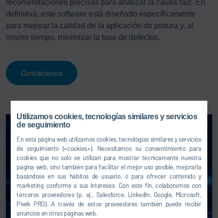
recomendaciones precisas para analizar la causa raíz. En
definitiva, este software está diseñado específicamente
para mejorar la calidad de la aplicación de pintura y, al
mismo tiempo, minimizar la tasa de defectos.
Contáctenos
Utilizamos cookies, tecnologías similares y servicios
de seguimiento
En esta página web utilizamos cookies, tecnologías similares y servicios
de seguimiento («cookies»). Necesitamos su consentimiento para
cookies que no solo se utilizan para mostrar técnicamente nuestra
página web, sino también para facilitar el mejor uso posible, mejorarla
basándose en sus hábitos de usuario, o para ofrecer contenido y
marketing conforme a sus intereses. Con este fin, colaboramos con
terceros proveedores (p. ej., Salesforce, LinkedIn, Google, Microsoft,
Piwik PRO). A través de estos proveedores también puede recibir
anuncios en otras páginas web.