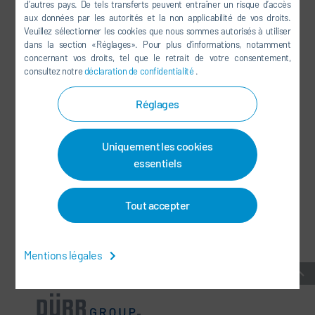
d’autres pays. De tels transferts peuvent entraîner un risque d’accès
YOUTUBE
aux données par les autorités et la non applicabilité de vos droits.
Veuillez sélectionner les cookies que nous sommes autorisés à utiliser
LINKEDIN
dans la section «Réglages». Pour plus d’informations, notamment
INSTAGRAM
concernant vos droits, tel que le retrait de votre consentement,
consultez notre
déclaration de confidentialité
.
Réglages
RÉSEAUX SOCIAUX
Uniquement les cookies
BULLETIN D'INFORMATION
essentiels
CONTACT / SITES
Tout accepter
CONDITIONS GÉNÉRALES
-
PROTECTION DES DONNÉES
-
MENTIONS LÉGALES
-
PLAN DU SITE
-
INTEGRITY LINE
-
COOKIES
Mentions légales