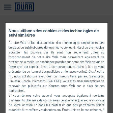
Cette information n’est pas disponible dans votre langue
Nous utilisons des cookies et des technologies de
suivi similaires
Ce site Web utilise des cookies, des technologies similaires et des
Retour à l'aperçu
services de suivi (ci-après dénommés «cookies»). Merci de bien vouloir
accepter les cookies car ils sont non seulement utiles au
fonctionnement de notre site Web mais permettent également de
profiter de la meilleure expérience possible sur notre site Web en vue de
l’améliorer par rapport à votre comportement ou dans le but de vous
présenter du contenu et des publicités en lien avec vos intérêts. À cette
fin, nous collaborons avec des fournisseurs tiers (par ex. Salesforce,
LinkedIn, Google, Microsoft, Piwik PRO). Vous êtes ainsi susceptibles de
Venez nous rejoindre sur les
recevoir des publicités sur d’autres sites Web par le biais de ces
réseaux sociaux
partenaires.
Si vous donnez votre accord, vous acceptez également certains
traitements ultérieurs de vos données personnelles (par ex. le stockage
de votre adresse IP dans les profils) et que nos partenaires soient
FACEBOOK
autorisés à transférer vos données aux États-Unis et, le cas échéant, à