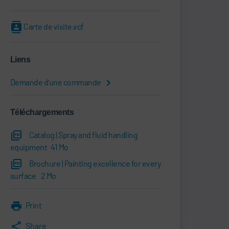
Carte de visite.vcf
Liens
Demande d'une commande
Téléchargements
Catalog | Spray and fluid handling
equipment
41 Mo
Brochure | Painting excellence for every
surface
2 Mo
Print
Share