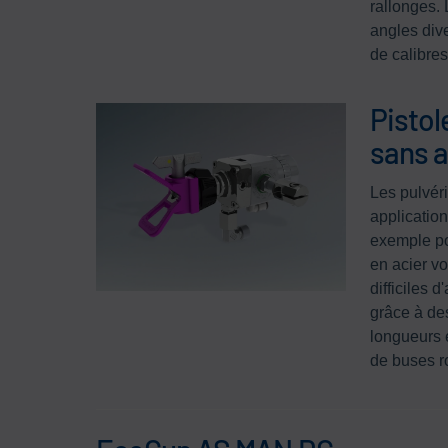
rallonges.
angles div
de calibres
Pistol
sans a
Les pulvér
application
exemple po
en acier v
difficiles 
grâce à de
longueurs 
de buses ro