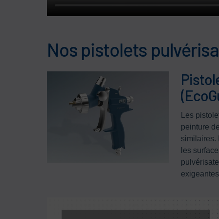
Nos pistolets pulvéris
Pistol
(EcoG
Les pistole
peinture de
similaires.
les surfac
pulvérisat
exigeantes