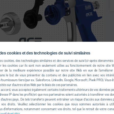
des cookies et des technologies de suivi similaires
des cookies, des technologies similaires et des services de suivi (ci-après dénommés
ets pulvérisateurs à air
er les cookies car ils sont non seulement utiles au fonctionnement de notre site
er de la meilleure expérience possible sur notre site Web en vue de l’améliorer
atiques (EcoGun AS AUTO)
s le but de vous présenter du contenu et des publicités en lien avec vos intérêt
fournisseurs tiers (par ex. Salesforce, LinkedIn, Google, Microsoft, Piwik PRO). Vous ê
cités sur d’autres sites Web par le biais de ces partenaires.
ets pulvérisateurs à air automatiques sont conçus pour des
 accord, vous acceptez également certains traitements ultérieurs de vos données per
s dans toutes les industries. Ainsi, il existe des pistolets
resse IP dans les profils) et que nos partenaires soient autorisés à transférer vos d
inture standard, mais également pour des applications
à d’autres pays. De tels transferts peuvent entraîner un risque d’accès aux données pa
ans la céramique et l'industrie verrière. D'autres modèles
e vos droits. Veuillez sélectionner les cookies que nous sommes autorisés à util
s d’informations, notamment concernant vos droits, tel que le retrait de votre co
rvir par exemple au marquage ou à la coloration de
 confidentialité
.