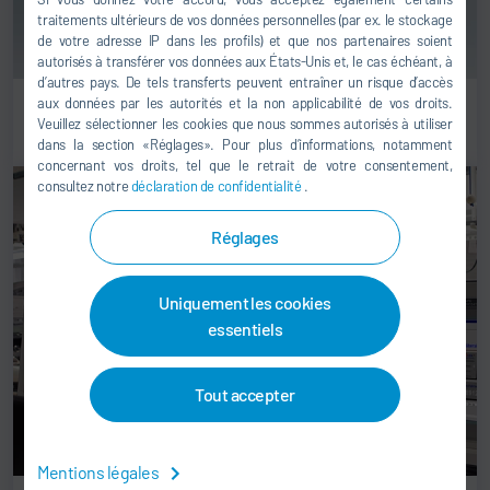
traitements ultérieurs de vos données personnelles (par ex. le stockage
de votre adresse IP dans les profils) et que nos partenaires soient
autorisés à transférer vos données aux États-Unis et, le cas échéant, à
d’autres pays. De tels transferts peuvent entraîner un risque d’accès
aux données par les autorités et la non applicabilité de vos droits.
Communication de l’unité de commande
Veuillez sélectionner les cookies que nous sommes autorisés à utiliser
dans la section «Réglages». Pour plus d’informations, notamment
concernant vos droits, tel que le retrait de votre consentement,
consultez notre
déclaration de confidentialité
.
Réglages
Uniquement les cookies
essentiels
Tout accepter
Mentions légales