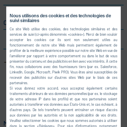
Nous utilisons des cookies et des technologies de
suivi similaires
Compact Ex
Ce site Web utilise des cookies, des technologies similaires et des
services de suivi (ci-après dénommés «cookies»). Merci de bien vouloir
Antidéflagrant et certifié
accepter les cookies car ils sont non seulement utiles au
fonctionnement de notre site Web mais permettent également de
profiter de la meilleure expérience possible sur notre site Web en vue de
l’améliorer par rapport à votre comportement ou dans le but de vous
présenter du contenu et des publicités en lien avec vos intérêts. À cette
fin, nous collaborons avec des fournisseurs tiers (par ex. Salesforce,
LinkedIn, Google, Microsoft, Piwik PRO). Vous êtes ainsi susceptibles de
recevoir des publicités sur d’autres sites Web par le biais de ces
partenaires.
Si vous donnez votre accord, vous acceptez également certains
traitements ultérieurs de vos données personnelles (par ex. le stockage
de votre adresse IP dans les profils) et que nos partenaires soient
autorisés à transférer vos données aux États-Unis et, le cas échéant, à
d’autres pays. De tels transferts peuvent entraîner un risque d’accès
aux données par les autorités et la non applicabilité de vos droits.
Veuillez sélectionner les cookies que nous sommes autorisés à utiliser
Multicompact
dans la section «Réglages». Pour plus d’informations, notamment