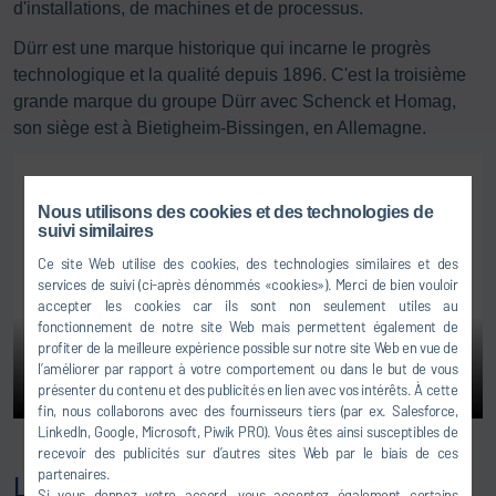
d'installations, de machines et de processus.
Dürr est une marque historique qui incarne le progrès
technologique et la qualité depuis 1896. C'est la troisième
grande marque du groupe Dürr avec Schenck et Homag,
son siège est à Bietigheim-Bissingen, en Allemagne.
Nous utilisons des cookies et des technologies de
suivi similaires
Ce site Web utilise des cookies, des technologies similaires et des
services de suivi (ci-après dénommés «cookies»). Merci de bien vouloir
accepter les cookies car ils sont non seulement utiles au
fonctionnement de notre site Web mais permettent également de
profiter de la meilleure expérience possible sur notre site Web en vue de
l’améliorer par rapport à votre comportement ou dans le but de vous
présenter du contenu et des publicités en lien avec vos intérêts. À cette
fin, nous collaborons avec des fournisseurs tiers (par ex. Salesforce,
LinkedIn, Google, Microsoft, Piwik PRO). Vous êtes ainsi susceptibles de
recevoir des publicités sur d’autres sites Web par le biais de ces
partenaires.
Les marques suivantes contribuent aussi
Si vous donnez votre accord, vous acceptez également certains