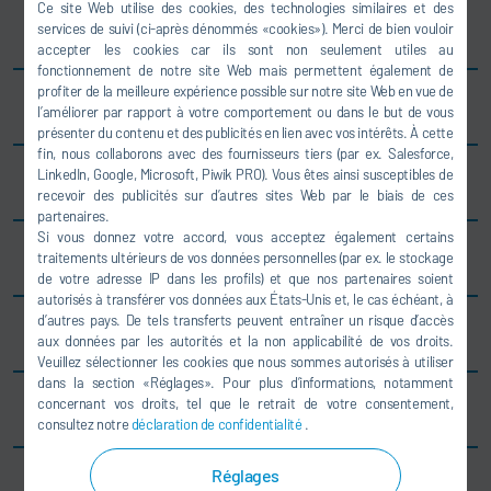
Ce site Web utilise des cookies, des technologies similaires et des
Espagne
services de suivi (ci-après dénommés «cookies»). Merci de bien vouloir
accepter les cookies car ils sont non seulement utiles au
fonctionnement de notre site Web mais permettent également de
profiter de la meilleure expérience possible sur notre site Web en vue de
Brésil
l’améliorer par rapport à votre comportement ou dans le but de vous
présenter du contenu et des publicités en lien avec vos intérêts. À cette
fin, nous collaborons avec des fournisseurs tiers (par ex. Salesforce,
LinkedIn, Google, Microsoft, Piwik PRO). Vous êtes ainsi susceptibles de
Chine
recevoir des publicités sur d’autres sites Web par le biais de ces
partenaires.
Si vous donnez votre accord, vous acceptez également certains
Grande-Bretagne
traitements ultérieurs de vos données personnelles (par ex. le stockage
de votre adresse IP dans les profils) et que nos partenaires soient
autorisés à transférer vos données aux États-Unis et, le cas échéant, à
d’autres pays. De tels transferts peuvent entraîner un risque d’accès
Corée
aux données par les autorités et la non applicabilité de vos droits.
Veuillez sélectionner les cookies que nous sommes autorisés à utiliser
dans la section «Réglages». Pour plus d’informations, notamment
concernant vos droits, tel que le retrait de votre consentement,
États-Unis
consultez notre
déclaration de confidentialité
.
Réglages
Inde