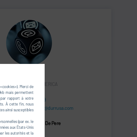
Bill Stimac
REVAMP NORTH AMERICA
 «cookies»). Merci de
 Web mais permettent
 par rapport à votre
+1 920 337-1559
s. À cette fin, nous
william.stimac@durrusa.com
tes ainsi susceptibles
sonnelles (par ex. le
Dürr Systems LLC - De Pere
onnées aux États-Unis
830 Prosper Street
r les autorités et la