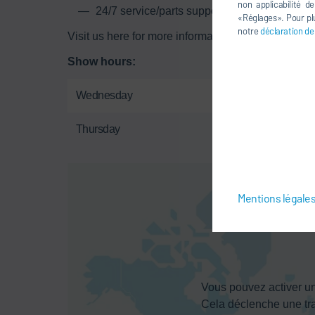
non applicabilité d
24/7 service/parts support
«Réglages». Pour plu
notre
déclaration de
Visit us here for more information on our printing
Show hours:
Wednesday
Thursday
Mentions légale
Vous pouvez activer un
Cela déclenche une tr