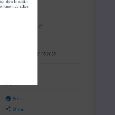
54115 De Pere, WI
iser dans la section
États-Unis
nsentement, consultez
Carte de visite.vcf
Informations
20.05.2025 - 21.05.2025
Dossier de presse
Termin.ics
Print
Share