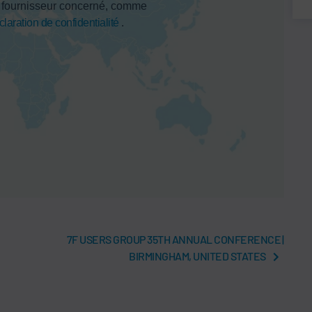
u fournisseur concerné, comme
claration de confidentialité
.
7F USERS GROUP 35TH ANNUAL CONFERENCE |
BIRMINGHAM, UNITED STATES