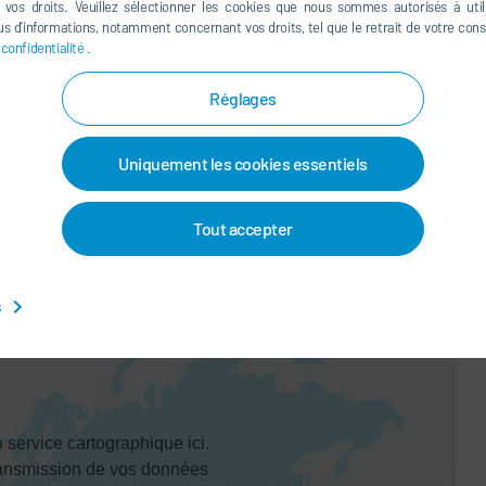
e vos droits. Veuillez sélectionner les cookies que nous sommes autorisés à util
s d’informations, notamment concernant vos droits, tel que le retrait de votre co
 confidentialité
.
 and coating industry experience.
Réglages
May 20, 2025
5:30 PM—7:30 PM
Uniquement les cookies essentiels
May 21, 2025
9:00 AM—3:30 PM
Tout accepter
s
 service cartographique ici.
ansmission de vos données