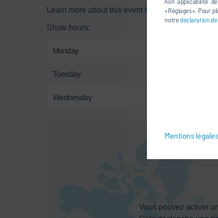
non applicabilité d
Learn more about this event
here
.
«Réglages». Pour plu
notre
déclaration de
Show hours:
Monday
J
Tuesday
J
Wednesday
J
Mentions légale
Vous pouvez activer un