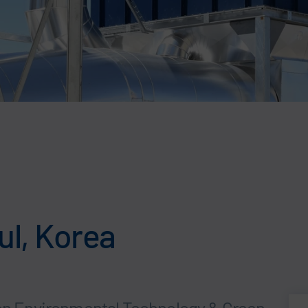
ul, Korea
n on Environmental Technology & Green