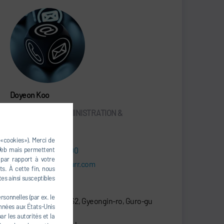
Doyeon Koo
ENGINEERING ADMINISTRATION &
MARKETING
 «cookies»). Merci de
 Web mais permettent
+82 2 6480-1000
 par rapport à votre
durr.korea@durr.com
s. À cette fin, nous
tes ainsi susceptibles
Dürr Korea Inc.
sonnelles (par ex. le
20F., D-Cube City 662, Gyeongin-ro, Guro-gu
onnées aux États-Unis
08209 Seoul
r les autorités et la