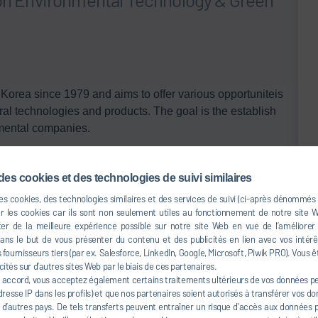
Korea since 1979 and aims to offer various opportuniteis
al technologies and products. The goal is the establish
nmental companies.
 environmental pollution control experts! Benefit from our
s and get a customer-tailored concept, from product to
des cookies et des technologies de suivi similaires
des cookies, des technologies similaires et des services de suivi (ci-après dénommés
er les cookies car ils sont non seulement utiles au fonctionnement de notre site
onmental solutions for various industries, including:
er de la meilleure expérience possible sur notre site Web en vue de l’améliorer
s le but de vous présenter du contenu et des publicités en lien avec vos intérêt
fournisseurs tiers (par ex. Salesforce, LinkedIn, Google, Microsoft, Piwik PRO). Vous ê
cités sur d’autres sites Web par le biais de ces partenaires.
 accord, vous acceptez également certains traitements ultérieurs de vos données per
resse IP dans les profils) et que nos partenaires soient autorisés à transférer vos d
à d’autres pays. De tels transferts peuvent entraîner un risque d’accès aux données pa