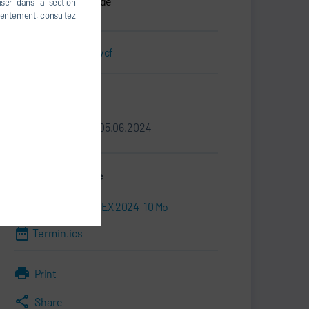
Corée, République de
iser dans la section
nsentement, consultez
Carte de visite.vcf
Informations
03.06.2024 - 05.06.2024
Dossier de presse
Brochure ENVEX 2024
10 Mo
Termin.ics
Print
Share