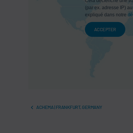
Cela déclenche une tr
(par ex. adresse IP) a
expliqué dans notre
dé
ACCEPTER
ACHEMA | FRANKFURT, GERMANY