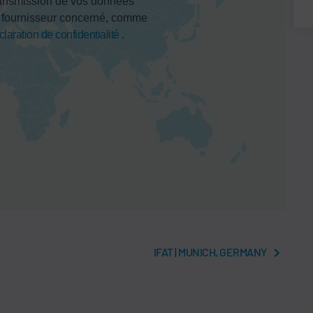
ansmission de vos données
u fournisseur concerné, comme
claration de confidentialité
.
IFAT | MUNICH, GERMANY