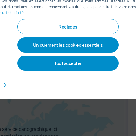
e vos droits. Veuillez sélectionner les cookies que nous sommes autorisés à util
s d’informations, notamment concernant vos droits, tel que le retrait de votre co
 confidentialité
.
Réglages
une 3, 2024
10:00 AM - 6:00 PM
Uniquement les cookies essentiels
une 4, 2024
10:00 AM - 6:00 PM
une 5, 2024
10:00 AM - 4:00 PM
Tout accepter
s
 service cartographique ici.