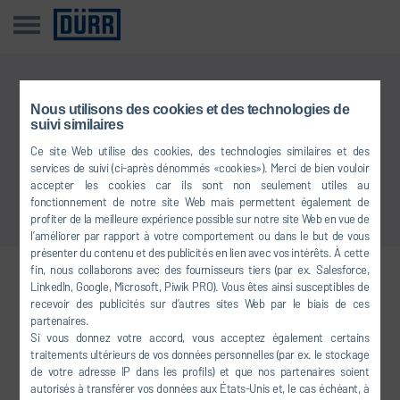
Cette information n’est pas disponible dans votre langue
Nous utilisons des cookies et des technologies de
suivi similaires
Ce site Web utilise des cookies, des technologies similaires et des
Retour à l'aperçu
services de suivi (ci-après dénommés «cookies»). Merci de bien vouloir
accepter les cookies car ils sont non seulement utiles au
fonctionnement de notre site Web mais permettent également de
profiter de la meilleure expérience possible sur notre site Web en vue de
l’améliorer par rapport à votre comportement ou dans le but de vous
présenter du contenu et des publicités en lien avec vos intérêts. À cette
fin, nous collaborons avec des fournisseurs tiers (par ex. Salesforce,
LinkedIn, Google, Microsoft, Piwik PRO). Vous êtes ainsi susceptibles de
Venez nous rejoindre sur les
recevoir des publicités sur d’autres sites Web par le biais de ces
réseaux sociaux
partenaires.
Si vous donnez votre accord, vous acceptez également certains
traitements ultérieurs de vos données personnelles (par ex. le stockage
de votre adresse IP dans les profils) et que nos partenaires soient
FACEBOOK
autorisés à transférer vos données aux États-Unis et, le cas échéant, à