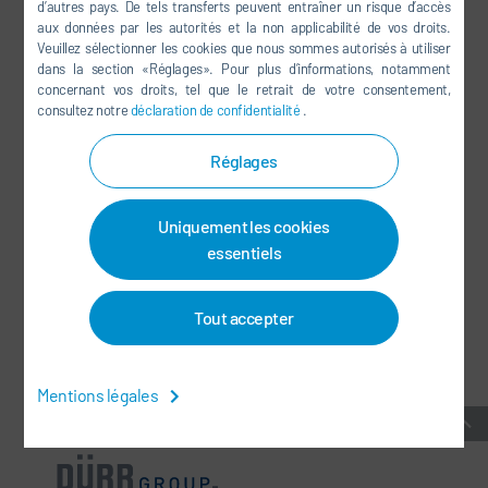
d’autres pays. De tels transferts peuvent entraîner un risque d’accès
YOUTUBE
aux données par les autorités et la non applicabilité de vos droits.
Veuillez sélectionner les cookies que nous sommes autorisés à utiliser
LINKEDIN
dans la section «Réglages». Pour plus d’informations, notamment
INSTAGRAM
concernant vos droits, tel que le retrait de votre consentement,
consultez notre
déclaration de confidentialité
.
Réglages
RÉSEAUX SOCIAUX
Uniquement les cookies
BULLETIN D'INFORMATION
essentiels
CONTACT / SITES
Tout accepter
CONDITIONS GÉNÉRALES
-
PROTECTION DES DONNÉES
-
MENTIONS LÉGALES
-
PLAN DU SITE
-
INTEGRITY LINE
-
COOKIES
Mentions légales