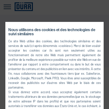
Cette information n’est pas disponible dans votre langue
Nous utilisons des cookies et des technologies de
suivi similaires
Ce site Web utilise des cookies, des technologies similaires et des
Retour à l'aperçu
services de suivi (ci-après dénommés «cookies»). Merci de bien vouloir
accepter les cookies car ils sont non seulement utiles au
fonctionnement de notre site Web mais permettent également de
profiter de la meilleure expérience possible sur notre site Web en vue de
l’améliorer par rapport à votre comportement ou dans le but de vous
présenter du contenu et des publicités en lien avec vos intérêts. À cette
fin, nous collaborons avec des fournisseurs tiers (par ex. Salesforce,
LinkedIn, Google, Microsoft, Piwik PRO). Vous êtes ainsi susceptibles de
Venez nous rejoindre sur les
recevoir des publicités sur d’autres sites Web par le biais de ces
réseaux sociaux
partenaires.
Si vous donnez votre accord, vous acceptez également certains
traitements ultérieurs de vos données personnelles (par ex. le stockage
de votre adresse IP dans les profils) et que nos partenaires soient
FACEBOOK
autorisés à transférer vos données aux États-Unis et, le cas échéant, à