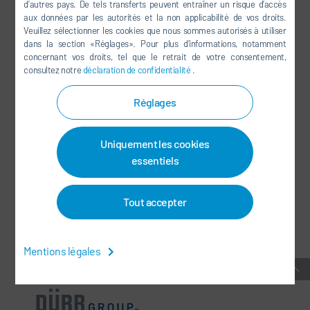
d’autres pays. De tels transferts peuvent entraîner un risque d’accès
YOUTUBE
aux données par les autorités et la non applicabilité de vos droits.
Veuillez sélectionner les cookies que nous sommes autorisés à utiliser
LINKEDIN
dans la section «Réglages». Pour plus d’informations, notamment
INSTAGRAM
concernant vos droits, tel que le retrait de votre consentement,
consultez notre
déclaration de confidentialité
.
Réglages
RÉSEAUX SOCIAUX
Uniquement les cookies
BULLETIN D'INFORMATION
essentiels
CONTACT / SITES
Tout accepter
CONDITIONS GÉNÉRALES
-
PROTECTION DES DONNÉES
-
MENTIONS LÉGALES
-
PLAN DU SITE
-
INTEGRITY LINE
-
COOKIES
Mentions légales