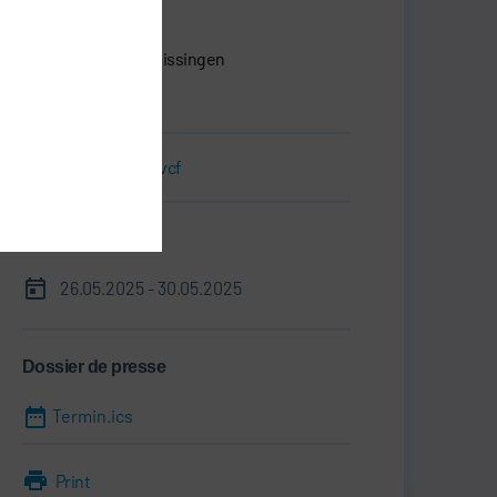
Dürr Systems AG
Carl-Benz-Str. 34
74321 Bietigheim-Bissingen
Allemagne
Carte de visite.vcf
Informations
26.05.2025 - 30.05.2025
Dossier de presse
Termin.ics
Print