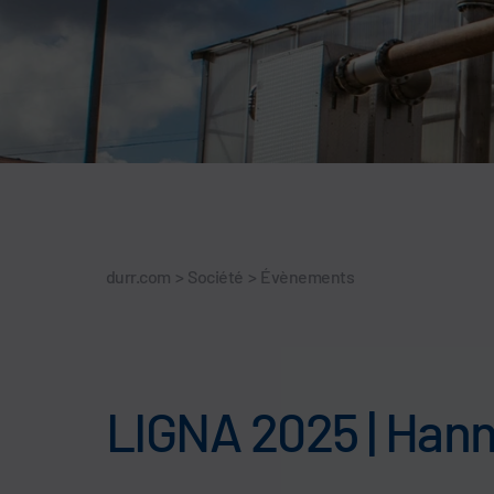
durr.com
>
Société
>
Évènements
LIGNA 2025 | Han