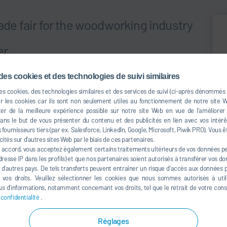
rade fair for the woodworking industry
er
or 50 years!
des cookies et des technologies de suivi similaires
l over the world
des cookies, des technologies similaires et des services de suivi (ci-après dénommés
er les cookies car ils sont non seulement utiles au fonctionnement de notre site
er de la meilleure expérience possible sur notre site Web en vue de l’améliorer
s le but de vous présenter du contenu et des publicités en lien avec vos intérêt
NA
fournisseurs tiers (par ex. Salesforce, LinkedIn, Google, Microsoft, Piwik PRO). Vous ê
cités sur d’autres sites Web par le biais de ces partenaires.
ucts and innovations. As the world's leading trade fair,
 accord, vous acceptez également certains traitements ultérieurs de vos données per
you ready for the industry's most important trade fair? Set
resse IP dans les profils) et que nos partenaires soient autorisés à transférer vos d
à d’autres pays. De tels transferts peuvent entraîner un risque d’accès aux données pa
A!
e vos droits. Veuillez sélectionner les cookies que nous sommes autorisés à util
s d’informations, notamment concernant vos droits, tel que le retrait de votre co
 confidentialité
.
Réglages