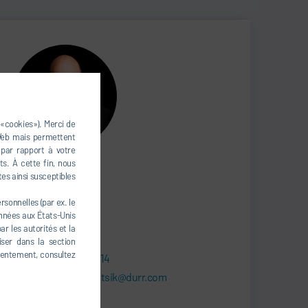
 «cookies»). Merci de
 Web mais permettent
 par rapport à votre
s. À cette fin, nous
Thorsten Valentsik
tes ainsi susceptibles
Rest of the World
sonnelles (par ex. le
onnées aux États-Unis
HEAD OF SALES
r les autorités et la
iser dans la section
nsentement, consultez
+49 7142 78-2914
thorsten.valentsik@durr.com