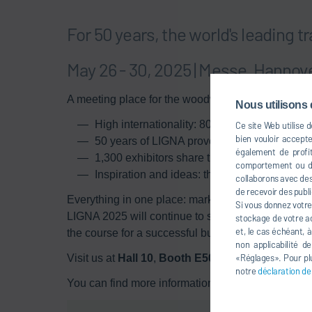
For 50 years, the world's leading t
May 26 - 30, 2025 | Messe, Hannov
A meeting place for the woodworking community f
Nous utilisons 
High internationality: 80,000 visitors from al
Ce site Web utilise 
bien vouloir accept
50 years of LIGNA prove its importance
également de profit
1,300 exhibitors share their expertise
comportement ou dan
Inspiration and ideas: the key topics at LIG
collaborons avec des 
de recevoir des publi
Everything in one place: market overview, new prod
Si vous donnez votre
LIGNA 2025 will continue to set the standards. Are 
stockage de votre ad
et, le cas échéant, 
the course for a successful business year at LIGN
non applicabilité d
«Réglages». Pour plu
Visit us at
Hall 10
,
Booth E50
.
notre
déclaration de
You can find more information
here
.