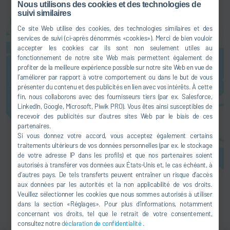
Nous utilisons des cookies et des technologies de
suivi similaires
Ce site Web utilise des cookies, des technologies similaires et des
services de suivi (ci-après dénommés «cookies»). Merci de bien vouloir
accepter les cookies car ils sont non seulement utiles au
Vous pouvez activer un service
fonctionnement de notre site Web mais permettent également de
cartographique ici. Cela
profiter de la meilleure expérience possible sur notre site Web en vue de
déclenche une transmission de
l’améliorer par rapport à votre comportement ou dans le but de vous
vos données (par ex. adresse IP)
présenter du contenu et des publicités en lien avec vos intérêts. À cette
au fournisseur concerné, comme
fin, nous collaborons avec des fournisseurs tiers (par ex. Salesforce,
expliqué dans notre
déclaration
LinkedIn, Google, Microsoft, Piwik PRO). Vous êtes ainsi susceptibles de
de confidentialité
.
recevoir des publicités sur d’autres sites Web par le biais de ces
partenaires.
Si vous donnez votre accord, vous acceptez également certains
ACCEPTER
traitements ultérieurs de vos données personnelles (par ex. le stockage
de votre adresse IP dans les profils) et que nos partenaires soient
autorisés à transférer vos données aux États-Unis et, le cas échéant, à
d’autres pays. De tels transferts peuvent entraîner un risque d’accès
aux données par les autorités et la non applicabilité de vos droits.
Veuillez sélectionner les cookies que nous sommes autorisés à utiliser
dans la section «Réglages». Pour plus d’informations, notamment
concernant vos droits, tel que le retrait de votre consentement,
consultez notre
déclaration de confidentialité
.