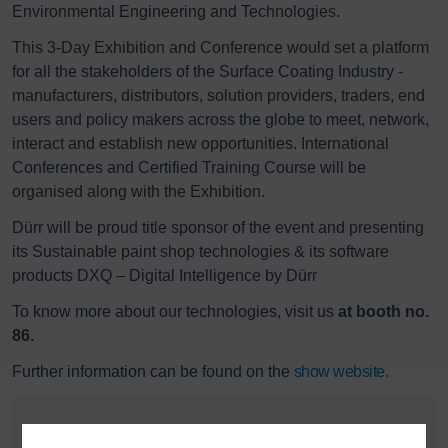
Environmental Engineering and Technologies.
This 3-Day Exhibition and Conference would set a platform
for all the stakeholders of the Surface Coating Industry -
manufacturers, distributors, solution providers, traders, end
users and policy makers across the globe to meet, network,
interact and establish new opportunities. International
Conferences and Certified Training Course will be
organised along with the Exhibition.
Dürr will be proud title sponsor of the event and presenting
its Sustainable paint shop technologies & its software
products DXQ – Digital Intelligence by Dürr
To know more about our technologies, visit us
at booth no.
86.
Further information can be found on the
show website.