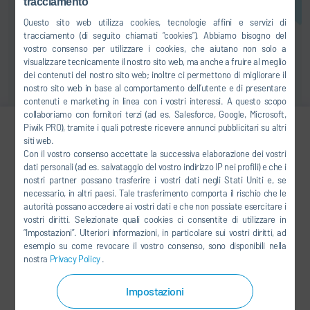
tracciamento
Questo sito web utilizza cookies, tecnologie affini e servizi di
tracciamento (di seguito chiamati “cookies”). Abbiamo bisogno del
vostro consenso per utilizzare i cookies, che aiutano non solo a
visualizzare tecnicamente il nostro sito web, ma anche a fruire al meglio
dei contenuti del nostro sito web; inoltre ci permettono di migliorare il
nostro sito web in base al comportamento dell’utente e di presentare
contenuti e marketing in linea con i vostri interessi. A questo scopo
collaboriamo con fornitori terzi (ad es. Salesforce, Google, Microsoft,
Piwik PRO), tramite i quali potreste ricevere annunci pubblicitari su altri
siti web.
Jiaying Yu
Con il vostro consenso accettate la successiva elaborazione dei vostri
dati personali (ad es. salvataggio del vostro indirizzo IP nei profili) e che i
MARKETING
nostri partner possano trasferire i vostri dati negli Stati Uniti e, se
necessario, in altri paesi. Tale trasferimento comporta il rischio che le
autorità possano accedere ai vostri dati e che non possiate esercitare i
+86 21 3979-1554
vostri diritti. Selezionate quali cookies ci consentite di utilizzare in
Jiaying.Yu@durr.com.cn
“Impostazioni”. Ulteriori informazioni, in particolare sui vostri diritti, ad
esempio su come revocare il vostro consenso, sono disponibili nella
nostra
Privacy Policy
.
Dürr Paintshop Systems
Engineering (Shanghai) Co., Ltd.
Impostazioni
No.665 YingShun Road, Qingpu