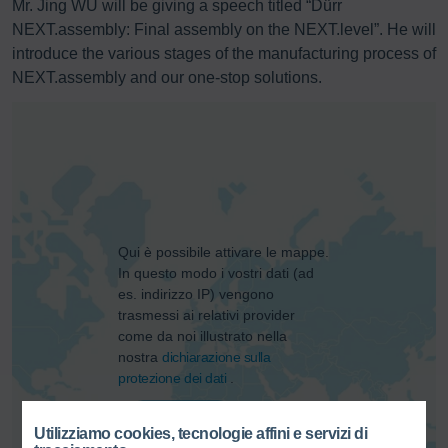
Mr. Jing WU will be giving a speech titled “Dürr
NEXT.assembly: Final assembly on the NEXT.level”. He will
introduce the various stages of the manufacturing process of
NEXT.assembly and our one-stop solutions.
Qui è possibile attivare le mappe.
In questo modo i vostri dati (ad
es. indirizzo IP) vengono
trasmessi ai relativi provider
come da noi illustrato nella
nostra
dichiarazione sulla
protezione dei dati
.
ACCETTO
Utilizziamo cookies, tecnologie affini e servizi di