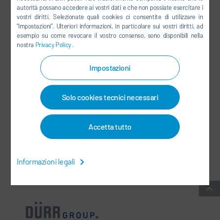
autorità possano accedere ai vostri dati e che non possiate esercitare i
LINKEDIN
vostri diritti. Selezionate quali cookies ci consentite di utilizzare in
“Impostazioni”. Ulteriori informazioni, in particolare sui vostri diritti, ad
INSTAGRAM
esempio su come revocare il vostro consenso, sono disponibili nella
nostra
Privacy Policy
.
Impostazioni
SOCIAL MEDIA
Solo cookies tecnici necessari
NEWSLETTER
CONTATTI / SEDI
Accetta tutto
CONDIZIONI COMMERCIALI GENERALI
-
PROTEZIONE DEI DATI
-
Informazioni legali
INFORMAZIONI LEGALI
-
MAPPA DEL SITO
-
INTEGRITY LINE
-
COOKIES