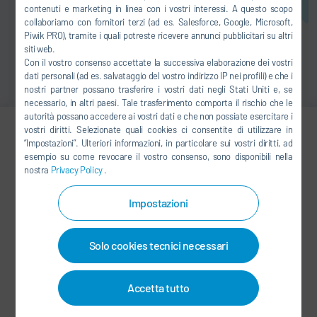
contenuti e marketing in linea con i vostri interessi. A questo scopo
collaboriamo con fornitori terzi (ad es. Salesforce, Google, Microsoft,
Piwik PRO), tramite i quali potreste ricevere annunci pubblicitari su altri
siti web.
Con il vostro consenso accettate la successiva elaborazione dei vostri
dati personali (ad es. salvataggio del vostro indirizzo IP nei profili) e che i
nostri partner possano trasferire i vostri dati negli Stati Uniti e, se
necessario, in altri paesi. Tale trasferimento comporta il rischio che le
autorità possano accedere ai vostri dati e che non possiate esercitare i
vostri diritti. Selezionate quali cookies ci consentite di utilizzare in
“Impostazioni”. Ulteriori informazioni, in particolare sui vostri diritti, ad
Dr. Pavel Svejda
esempio su come revocare il vostro consenso, sono disponibili nella
nostra
Privacy Policy
.
+49 7142 78-2290
Pavel.Svejda@durr.com
Impostazioni
Dürr Systems AG
Solo cookies tecnici necessari
Carl-Benz-Str. 34
74321 Bietigheim-Bissingen
Germania
Accetta tutto