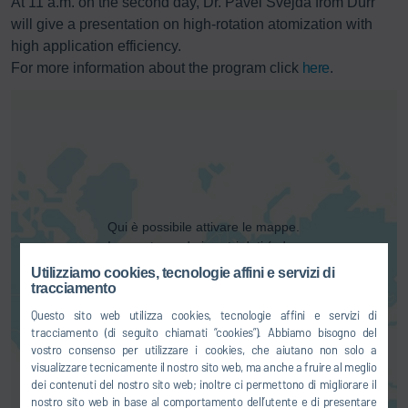
At 11 a.m. on the second day, Dr. Pavel Svejda from Dürr
will give a presentation on high-rotation atomization with
high application efficiency.
For more information about the program click
here
.
Qui è possibile attivare le mappe.
In questo modo i vostri dati (ad
es. indirizzo IP) vengono
Utilizziamo cookies, tecnologie affini e servizi di
trasmessi ai relativi provider
tracciamento
come da noi illustrato nella
Questo sito web utilizza cookies, tecnologie affini e servizi di
nostra
dichiarazione sulla
tracciamento (di seguito chiamati “cookies”). Abbiamo bisogno del
protezione dei dati
.
vostro consenso per utilizzare i cookies, che aiutano non solo a
visualizzare tecnicamente il nostro sito web, ma anche a fruire al meglio
ACCETTO
dei contenuti del nostro sito web; inoltre ci permettono di migliorare il
nostro sito web in base al comportamento dell’utente e di presentare